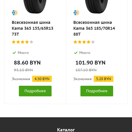
Всесезонная шина
Всесезонная шина
Kama 365 155/65R13
Kama 365 185/70R14
73T
88T
Много
Много
88.60
BYN
101.90
BYN
93.10
BYN
107.10
BYN
Экономия
4.50
BYN
Экономия
5.20
BYN
Подробнее
Подробнее
Каталог