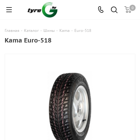
0
Главная
-
Каталог
-
Шины
-
Kama
-
Euro-518
Kama Euro-518