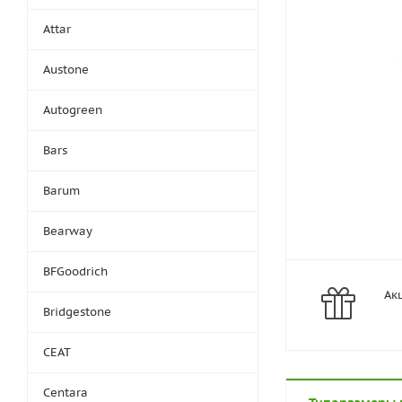
Attar
Austone
Autogreen
Bars
Barum
Bearway
BFGoodrich
Ак
Bridgestone
CEAT
Centara