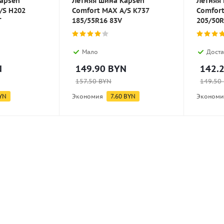
apsen
Летняя шина Kapsen
Летняя
/S H202
Comfort MAX A/S K737
Comfort
T
185/55R16 83V
205/50R
Мало
Доста
N
149.90
BYN
142.
157.50
BYN
149.50
YN
Экономия
7.60
BYN
Экономи