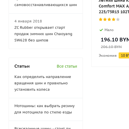
Летняя шина K
самовосстанавливающихся шин
Comfort MAX A
225/75R15 102
4 января 2018
ZC Rubber открывает старт
Мало
продаж зимних шин Chaoyang
196.10
BY
SW628 без шипов
206.10
BYN
Экономия
10
B
Статьи
Все статьи
Как определить направление
вращения шин и правильно
установить колеса
Мотошины: как выбрать резину
для мотоцикла по стилю езды
Всесезонные шины - стоит ли