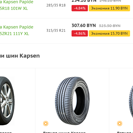
234.20
BYN
246.10
BYN
а Kapsen Papide
285/35 R18
35R18 101W XL
-
4.84
%
Экономия
11.90
BYN
307.60
BYN
323.30
BYN
а Kapsen Papide
315/35 R21
5ZR21 111Y XL
-
4.86
%
Экономия
15.70
BYN
ли шин Kapsen