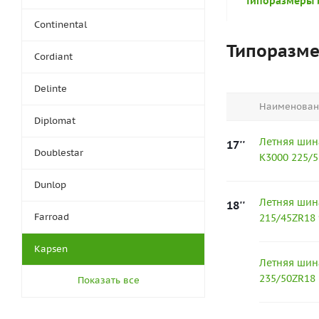
Типоразмеры 
Continental
Типоразм
Cordiant
Delinte
Наименован
Diplomat
Летняя шин
17''
Doublestar
K3000 225/
Dunlop
Летняя шин
18''
Farroad
215/45ZR18
Kapsen
Летняя шин
235/50ZR18
Показать все