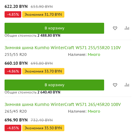
622.20
BYN
653.90
BYN
-
4.85
%
Экономия
31.70
BYN
В корзину
Общая стоимость
2 488.80 BYN
Зимняя шина Kumho WinterCraft WS71 255/55R20 110V
255/55 R20
Наличие:
Много
660.10
BYN
693.80
BYN
-
4.86
%
Экономия
33.70
BYN
В корзину
Общая стоимость
2 640.40 BYN
Зимняя шина Kumho WinterCraft WS71 265/45R20 108V
265/45 R20
Наличие:
Много
696.90
BYN
732.40
BYN
-
4.85
%
Экономия
35.50
BYN