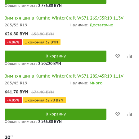
Общая стоимость
2 776.80 BYN
Зимняя шина Kumho WinterCraft WS71 265/55R19 113V
265/55 R19
Наличие:
Достаточно
626.80
BYN
658.80
BYN
-
4.86
%
Экономия
32
BYN
В корзину
Общая стоимость
2 507.20 BYN
Зимняя шина Kumho WinterCraft WS71 285/45R19 111V
285/45 R19
Наличие:
Много
641.70
BYN
674.40
BYN
-
4.85
%
Экономия
32.70
BYN
В корзину
Общая стоимость
2 566.80 BYN
20''