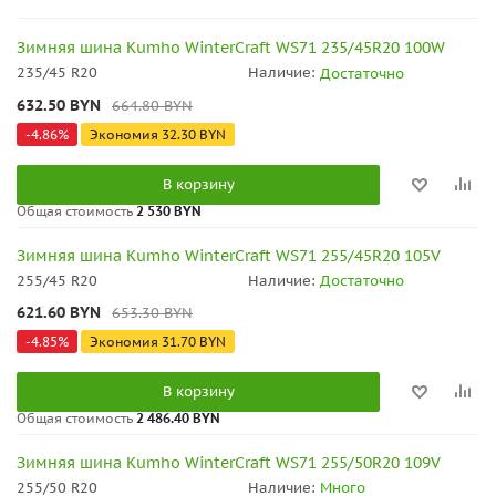
Зимняя шина Kumho WinterCraft WS71 235/45R20 100W
235/45 R20
Наличие:
Достаточно
632.50
BYN
664.80
BYN
-
4.86
%
Экономия
32.30
BYN
В корзину
Общая стоимость
2 530 BYN
Зимняя шина Kumho WinterCraft WS71 255/45R20 105V
255/45 R20
Наличие:
Достаточно
621.60
BYN
653.30
BYN
-
4.85
%
Экономия
31.70
BYN
В корзину
Общая стоимость
2 486.40 BYN
Зимняя шина Kumho WinterCraft WS71 255/50R20 109V
255/50 R20
Наличие:
Много