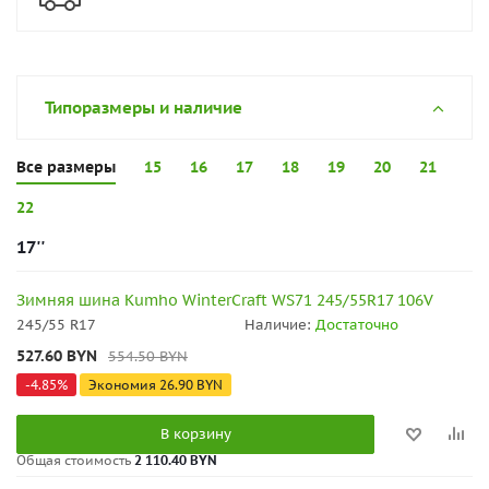
Типоразмеры и наличие
Все размеры
15
16
17
18
19
20
21
22
17''
Зимняя шина Kumho WinterCraft WS71 245/55R17 106V
245/55 R17
Наличие:
Достаточно
527.60
BYN
554.50
BYN
-
4.85
%
Экономия
26.90
BYN
В корзину
Общая стоимость
2 110.40 BYN