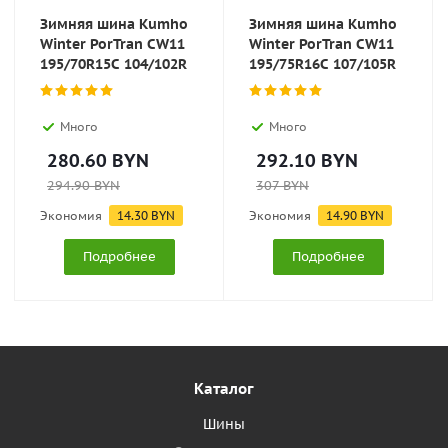
Зимняя шина Kumho
Зимняя шина Kumho
Winter PorTran CW11
Winter PorTran CW11
195/70R15C 104/102R
195/75R16C 107/105R
Много
Много
280.60
BYN
292.10
BYN
294.90
BYN
307
BYN
Экономия
14.30
BYN
Экономия
14.90
BYN
Подробнее
Подробнее
Каталог
Шины