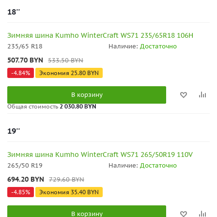
18''
Зимняя шина Kumho WinterCraft WS71 235/65R18 106H
235/65 R18
Наличие:
Достаточно
507.70
BYN
533.50
BYN
-
4.84
%
Экономия
25.80
BYN
В корзину
Общая стоимость
2 030.80 BYN
19''
Зимняя шина Kumho WinterCraft WS71 265/50R19 110V
265/50 R19
Наличие:
Достаточно
694.20
BYN
729.60
BYN
-
4.85
%
Экономия
35.40
BYN
В корзину