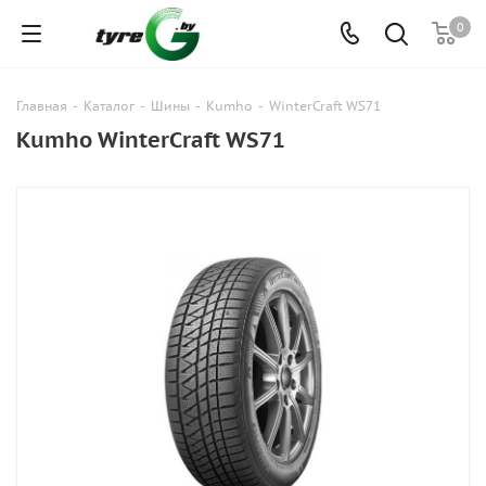
0
Главная
-
Каталог
-
Шины
-
Kumho
-
WinterCraft WS71
Kumho WinterCraft WS71