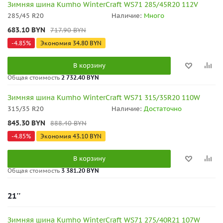
Зимняя шина Kumho WinterCraft WS71 285/45R20 112V
285/45 R20
Наличие:
Много
683.10
BYN
717.90
BYN
-
4.85
%
Экономия
34.80
BYN
В корзину
Общая стоимость
2 732.40 BYN
Зимняя шина Kumho WinterCraft WS71 315/35R20 110W
315/35 R20
Наличие:
Достаточно
845.30
BYN
888.40
BYN
-
4.85
%
Экономия
43.10
BYN
В корзину
Общая стоимость
3 381.20 BYN
21''
Зимняя шина Kumho WinterCraft WS71 275/40R21 107W