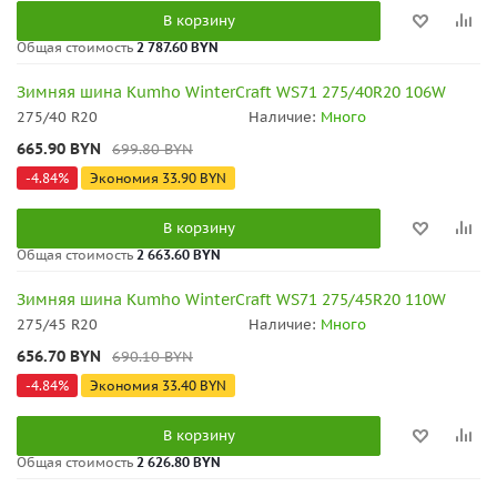
В корзину
Общая стоимость
2 787.60 BYN
Зимняя шина Kumho WinterCraft WS71 275/40R20 106W
275/40 R20
Наличие:
Много
665.90
BYN
699.80
BYN
-
4.84
%
Экономия
33.90
BYN
В корзину
Общая стоимость
2 663.60 BYN
Зимняя шина Kumho WinterCraft WS71 275/45R20 110W
275/45 R20
Наличие:
Много
656.70
BYN
690.10
BYN
-
4.84
%
Экономия
33.40
BYN
В корзину
Общая стоимость
2 626.80 BYN