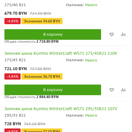
275/40 R21
Наличие:
Много
679.70
BYN
714.30
BYN
-
4.84
%
Экономия
34.60
BYN
В корзину
Общая стоимость
2 718.80 BYN
Зимняя шина Kumho WinterCraft WS71 275/45R21 110V
275/45 R21
Наличие:
Много
721.10
BYN
757.80
BYN
-
4.84
%
Экономия
36.70
BYN
В корзину
Общая стоимость
2 884.40 BYN
Зимняя шина Kumho WinterCraft WS71 295/35R21 107V
295/35 R21
Наличие:
Много
728
BYN
765.10
BYN
-
4.85
%
Экономия
37.10
BYN