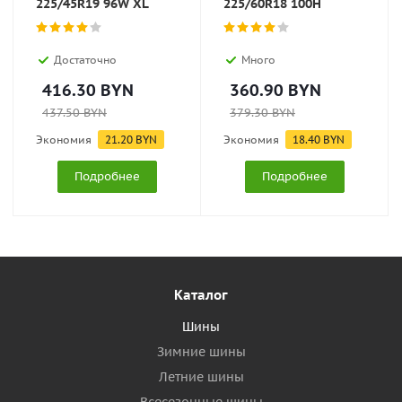
225/45R19 96W XL
225/60R18 100H
Достаточно
Много
416.30
BYN
360.90
BYN
437.50
BYN
379.30
BYN
Экономия
21.20
BYN
Экономия
18.40
BYN
Подробнее
Подробнее
Каталог
Шины
Зимние шины
Летние шины