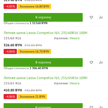
329.40
BYN
346.20
BYN
-
4.85
%
Экономия
16.80
BYN
В корзину
Общая стоимость
1 317.60 BYN
Летняя шина Lassa Competus H/L 235/60R16 100H
235/60 R16
Наличие:
Много
326.60
BYN
343.30
BYN
-
4.86
%
Экономия
16.70
BYN
В корзину
Общая стоимость
1 306.40 BYN
Летняя шина Lassa Competus H/L 255/65R16 109H
255/65 R16
Наличие:
Много
410.80
BYN
431.80
BYN
-
4.86
%
Экономия
21
BYN
В корзину