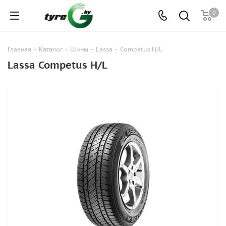
0
Главная
-
Каталог
-
Шины
-
Lassa
-
Competus H/L
Lassa Competus H/L