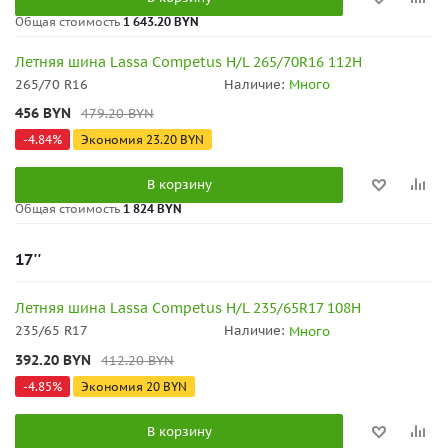
Общая стоимость
1 643.20 BYN
Летняя шина Lassa Competus H/L 265/70R16 112H
265/70 R16
Наличие:
Много
456
BYN
479.20
BYN
-
4.84
%
Экономия
23.20
BYN
В корзину
Общая стоимость
1 824 BYN
17''
Летняя шина Lassa Competus H/L 235/65R17 108H
235/65 R17
Наличие:
Много
392.20
BYN
412.20
BYN
-
4.85
%
Экономия
20
BYN
В корзину