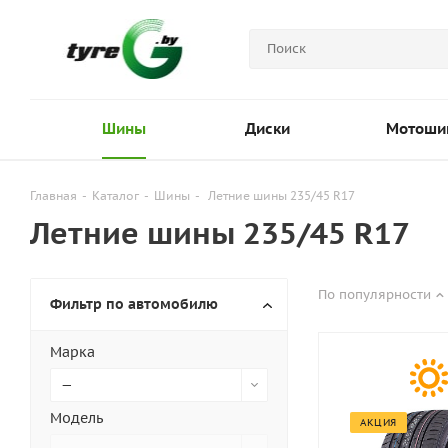
Шины
Диски
Мотоши
Главная
-
Каталог
-
Шины
-
Летние шины 235/45 R17
Летние шины 235/45 R17
По популярности
Фильтр по автомобилю
Марка
—
Модель
АКЦИЯ