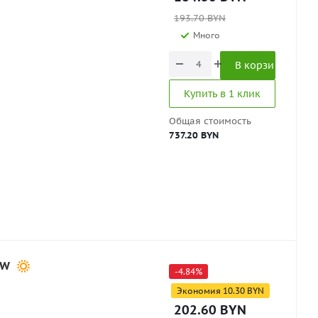
193.70
BYN
Много
В корзину
Купить в 1 клик
Общая стоимость
737.20 BYN
7W
-
4.84
%
Экономия
10.30
BYN
202.60
BYN