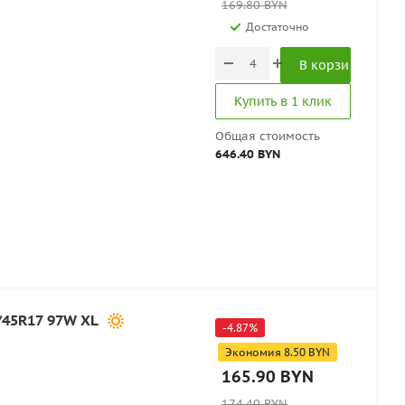
169.80
BYN
Достаточно
В корзину
Купить в 1 клик
Общая стоимость
646.40 BYN
/45R17 97W XL
-
4.87
%
Экономия
8.50
BYN
165.90
BYN
174.40
BYN