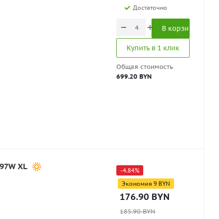
Достаточно
В корзину
Купить в 1 клик
Общая стоимость
699.20 BYN
 97W XL
-
4.84
%
Экономия
9
BYN
176.90
BYN
185.90
BYN