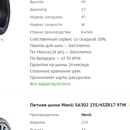
Высота
45
Диаметр
17
Индекс нагрузки
97
Индекс скорости
W
Страна производства
Китай
Собственный сервис со скидкой 20%.
4)
Пакеты для шин — бесплатно.
По Минску (4 шт.) — бесплатно.
По Беларуси — от 35 BYN
Гарантия на шины 24 месяца
Сезонное хранение шин.
Принимаем карты рассрочки.
Все характеристики
Летняя шина Wanli SA302 235/45ZR17 97W
Производитель
Wanli
Ширина
235
Высота
45