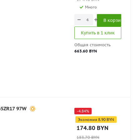
Много
В корзину
Купить в 1 клик
Общая стоимость
663.60 BYN
/45ZR17 97W
-
4.84
%
Экономия
8.90
BYN
174.80
BYN
183.70
BYN