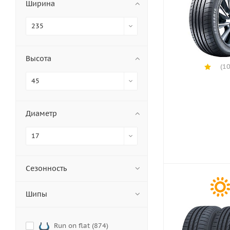
Ширина
235
Высота
(10
45
Диаметр
17
Сезонность
Шипы
Run on flat (
874
)