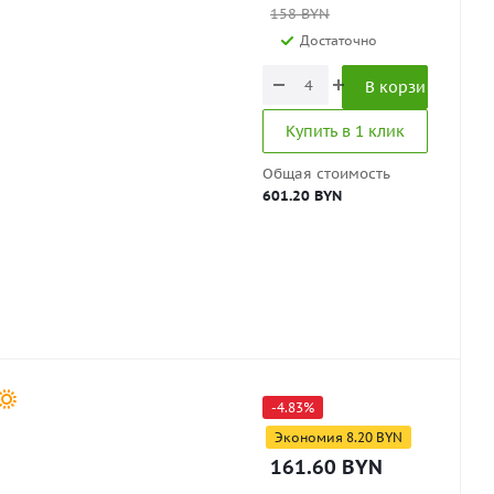
158
BYN
Достаточно
В корзину
Купить в 1 клик
Общая стоимость
601.20 BYN
-
4.83
%
Экономия
8.20
BYN
161.60
BYN