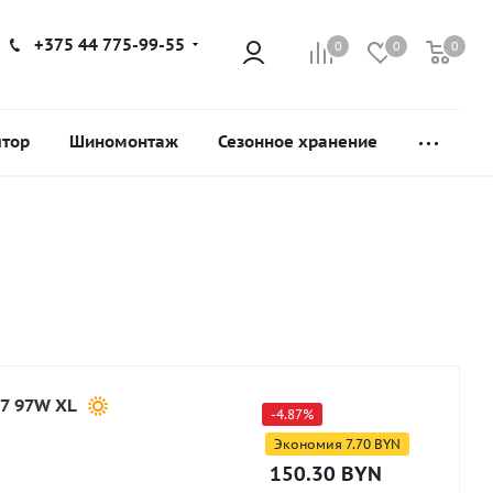
+375 44 775-99-55
0
0
0
ятор
Шиномонтаж
Сезонное хранение
17 97W XL
-
4.87
%
Экономия
7.70
BYN
150.30
BYN