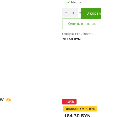
Много
В корзину
Купить в 1 клик
Общая стоимость
707.60 BYN
7W
-
4.85
%
Экономия
9.40
BYN
184.30
BYN