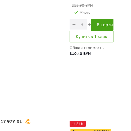
212.90
BYN
Много
В корзину
Купить в 1 клик
Общая стоимость
810.40 BYN
17 97Y XL
-
4.84
%