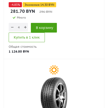
-
4.83
%
Экономия
14.30
BYN
281.70
BYN
296
BYN
Много
В корзину
Купить в 1 клик
Общая стоимость
1 126.80 BYN