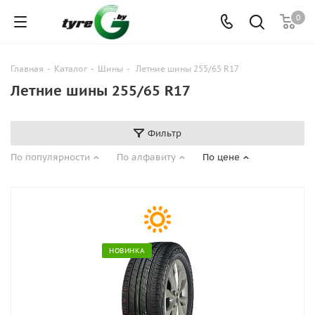
0
Главная
-
Каталог
-
Шины
-
Летние шины 255/65 R17
Летние шины 255/65 R17
Фильтр
По популярности
По алфавиту
По цене
НОВИНКА