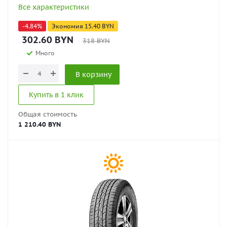
Все характеристики
-
4.84
%
Экономия
15.40
BYN
302.60
BYN
318
BYN
Много
В корзину
Купить в 1 клик
Общая стоимость
1 210.40 BYN