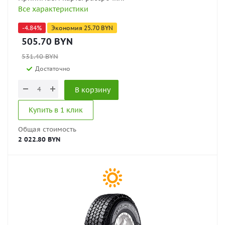
Все характеристики
-
4.84
%
Экономия
25.70
BYN
505.70
BYN
531.40
BYN
Достаточно
В корзину
Купить в 1 клик
Общая стоимость
2 022.80 BYN