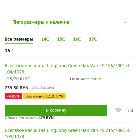
Типоразмеры и наличие
Все размеры
14C
15C
16C
17C
15''
Всесезонная шина LingLong GreenMax Van 4S 195/70R15C
104/102R
195/70 R15C
Наличие:
Мало
239.50
BYN
251.70
BYN
-
4.85
%
Экономия
12.20
BYN
В корзину
Общая стоимость
479 BYN
Всесезонная шина LingLong GreenMax Van 4S 215/70R15C
109/107R