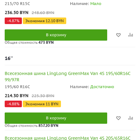
215/70 R15C
Наличие:
Мало
236.50
BYN
248.60
BYN
-
4.87
%
Экономия
12.10
BYN
В корзину
Общая стоимость
473 BYN
16''
Всесезонная шина LingLong GreenMax Van 4S 195/60R16C
99/97R
195/60 R16C
Наличие:
Достаточно
214.30
BYN
225.30
BYN
-
4.88
%
Экономия
11
BYN
В корзину
Общая стоимость
857.20 BYN
Всесезонная шина LingLong GreenMax Van 4S 205/65R16C