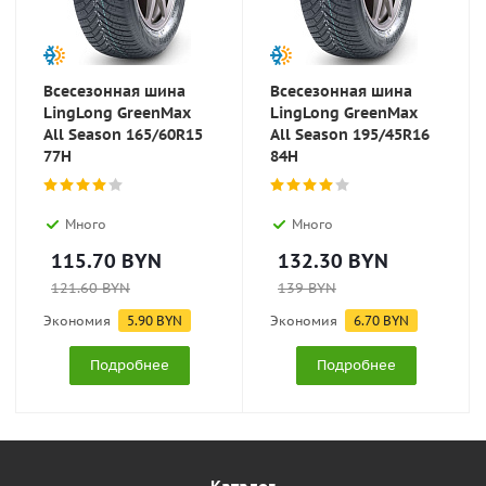
Всесезонная шина
Всесезонная шина
LingLong GreenMax
LingLong GreenMax
All Season 165/60R15
All Season 195/45R16
77H
84H
Много
Много
115.70
BYN
132.30
BYN
121.60
BYN
139
BYN
Экономия
5.90
BYN
Экономия
6.70
BYN
Подробнее
Подробнее