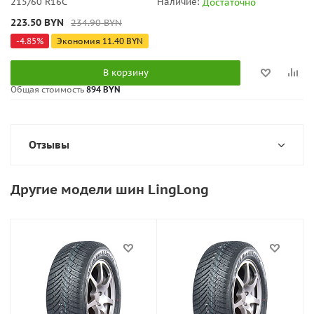
215/60 R16C
Наличие:
Достаточно
223.50
BYN
234.90
BYN
-
4.85
%
Экономия
11.40
BYN
В корзину
Общая стоимость
894 BYN
Отзывы
Другие модели шин LingLong