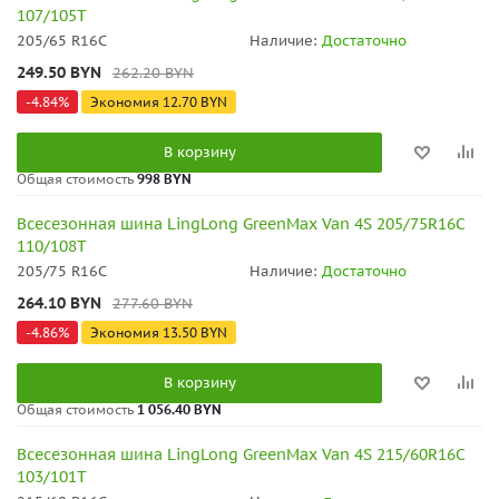
107/105T
205/65 R16C
Наличие:
Достаточно
249.50
BYN
262.20
BYN
-
4.84
%
Экономия
12.70
BYN
В корзину
Общая стоимость
998 BYN
Всесезонная шина LingLong GreenMax Van 4S 205/75R16C
110/108T
205/75 R16C
Наличие:
Достаточно
264.10
BYN
277.60
BYN
-
4.86
%
Экономия
13.50
BYN
В корзину
Общая стоимость
1 056.40 BYN
Всесезонная шина LingLong GreenMax Van 4S 215/60R16C
103/101T