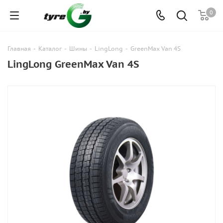
0
Главная
-
Каталог
-
Шины
-
LingLong
-
GreenMax Van 4S
LingLong GreenMax Van 4S