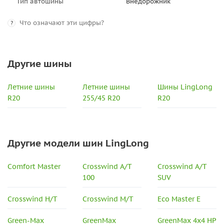
Тип автошины
Внедорожник
Что означают эти цифры?
?
Другие шины
Летние шины
Летние шины
Шины LingLong
R20
255/45 R20
R20
Другие модели шин LingLong
Comfort Master
Crosswind A/T
Crosswind A/T
100
SUV
Crosswind H/T
Crosswind M/T
Eco Master E
Green-Max
GreenMax
GreenMax 4x4 HP