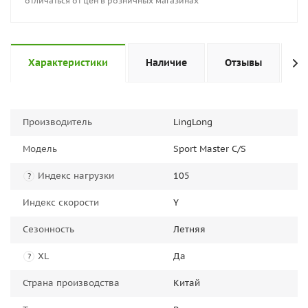
отличаться от цен в розничных магазинах
Характеристики
Наличие
Отзывы
П
Производитель
LingLong
Модель
Sport Master C/S
Индекс нагрузки
105
?
Индекс скорости
Y
Сезонность
Летняя
XL
Да
?
Страна производства
Китай