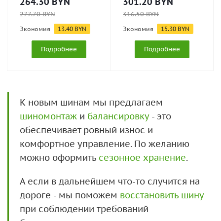
264.30
BYN
301.20
BYN
277.70
BYN
316.50
BYN
Экономия
13.40
BYN
Экономия
15.30
BYN
Подробнее
Подробнее
К новым шинам мы предлагаем
шиномонтаж
и
балансировку
- это
обеспечивает ровный износ и
комфортное управление. По желанию
можно оформить
сезонное хранение
.
А если в дальнейшем что-то случится на
дороге - мы поможем
восстановить шину
при соблюдении требований