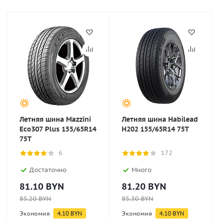
Летняя шина Mazzini
Летняя шина Habilead
Eco307 Plus 155/65R14
H202 155/65R14 75T
75T
6
172
Достаточно
Много
81.10
BYN
81.20
BYN
85.20
BYN
85.30
BYN
Экономия
4.10
BYN
Экономия
4.10
BYN