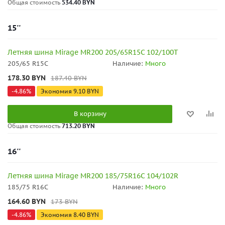
Общая стоимость
534.40 BYN
15''
Летняя шина Mirage MR200 205/65R15C 102/100T
205/65 R15C
Наличие:
Много
178.30
BYN
187.40
BYN
-
4.86
%
Экономия
9.10
BYN
В корзину
Общая стоимость
713.20 BYN
16''
Летняя шина Mirage MR200 185/75R16C 104/102R
185/75 R16C
Наличие:
Много
164.60
BYN
173
BYN
-
4.86
%
Экономия
8.40
BYN