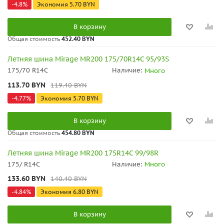
-
4.8
%
Экономия
5.70
BYN
В корзину
Общая стоимость
452.40 BYN
Летняя шина Mirage MR200 175/70R14C 95/93S
175/70 R14C
Наличие:
Много
113.70
BYN
119.40
BYN
-
4.77
%
Экономия
5.70
BYN
В корзину
Общая стоимость
454.80 BYN
Летняя шина Mirage MR200 175R14C 99/98R
175/ R14C
Наличие:
Много
133.60
BYN
140.40
BYN
-
4.84
%
Экономия
6.80
BYN
В корзину