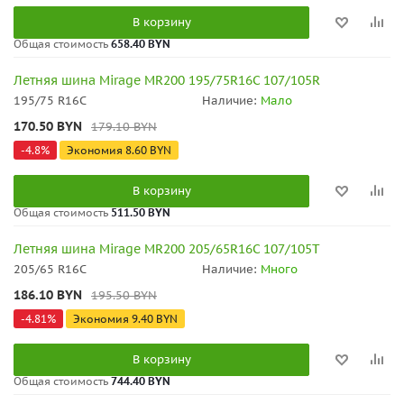
В корзину
Общая стоимость
658.40 BYN
Летняя шина Mirage MR200 195/75R16C 107/105R
195/75 R16C
Наличие:
Мало
170.50
BYN
179.10
BYN
-
4.8
%
Экономия
8.60
BYN
В корзину
Общая стоимость
511.50 BYN
Летняя шина Mirage MR200 205/65R16C 107/105T
205/65 R16C
Наличие:
Много
186.10
BYN
195.50
BYN
-
4.81
%
Экономия
9.40
BYN
В корзину
Общая стоимость
744.40 BYN