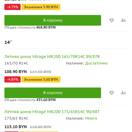
-
4.79
%
Экономия
5.90
BYN
В корзину
Общая стоимость
468.80 BYN
14''
Летняя шина Mirage MR200 165/70R14C 89/87R
165/70 R14C
Наличие:
Достаточно
108.90
BYN
114.50
BYN
-
4.89
%
Экономия
5.60
BYN
В корзину
Общая стоимость
435.60 BYN
Летняя шина Mirage MR200 175/65R14C 90/88T
175/65 R14C
Наличие:
Много
113.10
BYN
118.80
BYN