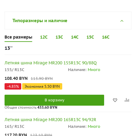
Типоразмеры и наличие
Все размеры
12C
13C
14C
15C
16C
13''
Летняя шина Mirage MR200 155R13C 90/88Q
155/ R13C
Наличие:
Много
108.40
BYN
113.90
BYN
-
4.83
%
Экономия
5.50
BYN
В корзину
Общая стоимость
433.60 BYN
Летняя шина Mirage MR200 165R13C 94/92R
165/ R13C
Наличие:
Много
117.20
BYN
123.10
BYN