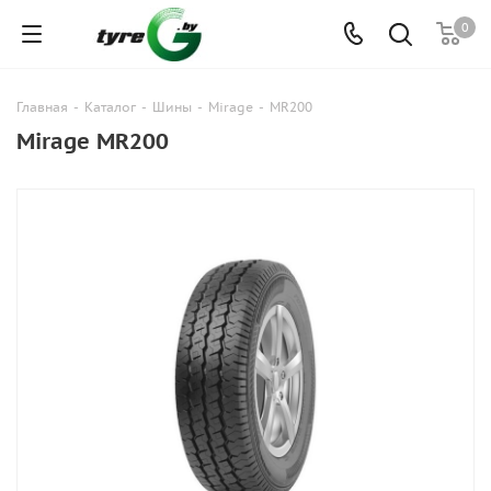
0
Главная
-
Каталог
-
Шины
-
Mirage
-
MR200
Mirage MR200