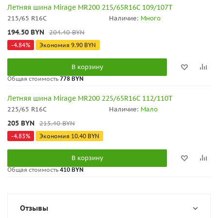
Летняя шина Mirage MR200 215/65R16C 109/107T
215/65 R16C
Наличие:
Много
194.50
BYN
204.40
BYN
-
4.84
%
Экономия
9.90
BYN
В корзину
Общая стоимость
778 BYN
Летняя шина Mirage MR200 225/65R16C 112/110T
225/65 R16C
Наличие:
Мало
205
BYN
215.40
BYN
-
4.83
%
Экономия
10.40
BYN
В корзину
Общая стоимость
410 BYN
Отзывы