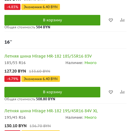
-
4.83
%
Экономия
6.40
BYN
В корзину
Общая стоимость
504 BYN
16''
Летняя шина Mirage MR-182 185/55R16 83V
185/55 R16
Наличие:
Много
127.20
BYN
133.60
BYN
-
4.79
%
Экономия
6.40
BYN
В корзину
Общая стоимость
508.80 BYN
Летняя шина Mirage MR-182 195/45R16 84V XL
195/45 R16
Наличие:
Много
130.10
BYN
136.70
BYN