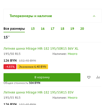
Типоразмеры и наличие
Все размеры
15
16
17
18
19
20
15''
Летняя шина Mirage MR-182 195/50R15 86V XL
195/50 R15
Наличие:
Много
126
BYN
132.40
BYN
-
4.83
%
Экономия
6.40
BYN
В корзину
Общая стоимость
504 BYN
Летняя шина Mirage MR-182 195/55R15 85V
195/55 R15
Наличие:
Много
126
BYN
132.40
BYN