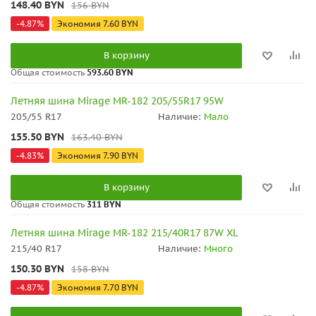
148.40
BYN
156
BYN
-
4.87
%
Экономия
7.60
BYN
В корзину
Общая стоимость
593.60 BYN
Летняя шина Mirage MR-182 205/55R17 95W
205/55 R17
Наличие:
Мало
155.50
BYN
163.40
BYN
-
4.83
%
Экономия
7.90
BYN
В корзину
Общая стоимость
311 BYN
Летняя шина Mirage MR-182 215/40R17 87W XL
215/40 R17
Наличие:
Много
150.30
BYN
158
BYN
-
4.87
%
Экономия
7.70
BYN