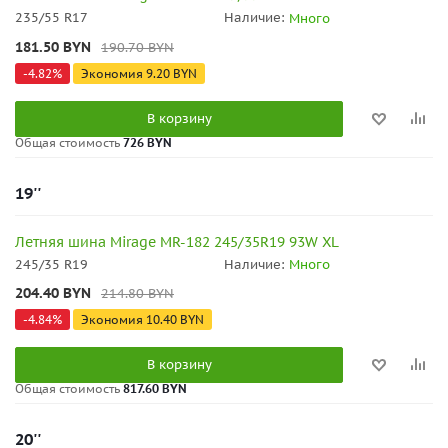
235/55 R17
Наличие:
Много
181.50
BYN
190.70
BYN
-
4.82
%
Экономия
9.20
BYN
В корзину
Общая стоимость
726 BYN
19''
Летняя шина Mirage MR-182 245/35R19 93W XL
245/35 R19
Наличие:
Много
204.40
BYN
214.80
BYN
-
4.84
%
Экономия
10.40
BYN
В корзину
Общая стоимость
817.60 BYN
20''