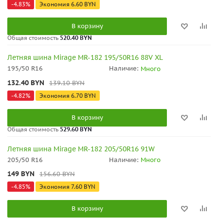
-
4.83
%
Экономия
6.60
BYN
В корзину
Общая стоимость
520.40 BYN
Летняя шина Mirage MR-182 195/50R16 88V XL
195/50 R16
Наличие:
Много
132.40
BYN
139.10
BYN
-
4.82
%
Экономия
6.70
BYN
В корзину
Общая стоимость
529.60 BYN
Летняя шина Mirage MR-182 205/50R16 91W
205/50 R16
Наличие:
Много
149
BYN
156.60
BYN
-
4.85
%
Экономия
7.60
BYN
В корзину