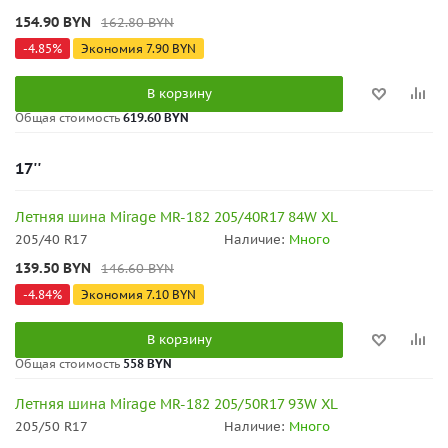
154.90
BYN
162.80
BYN
-
4.85
%
Экономия
7.90
BYN
В корзину
Общая стоимость
619.60 BYN
17''
Летняя шина Mirage MR-182 205/40R17 84W XL
205/40 R17
Наличие:
Много
139.50
BYN
146.60
BYN
-
4.84
%
Экономия
7.10
BYN
В корзину
Общая стоимость
558 BYN
Летняя шина Mirage MR-182 205/50R17 93W XL
205/50 R17
Наличие:
Много