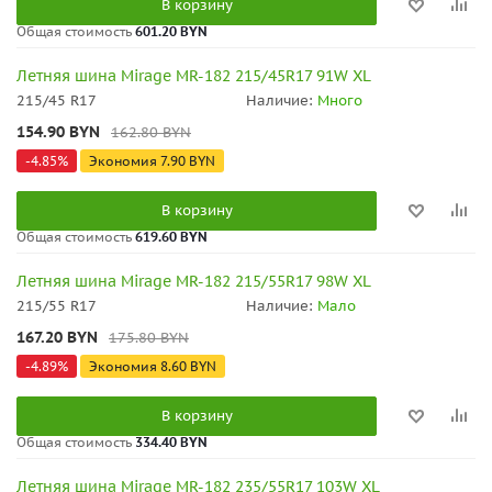
В корзину
Общая стоимость
601.20 BYN
Летняя шина Mirage MR-182 215/45R17 91W XL
215/45 R17
Наличие:
Много
154.90
BYN
162.80
BYN
-
4.85
%
Экономия
7.90
BYN
В корзину
Общая стоимость
619.60 BYN
Летняя шина Mirage MR-182 215/55R17 98W XL
215/55 R17
Наличие:
Мало
167.20
BYN
175.80
BYN
-
4.89
%
Экономия
8.60
BYN
В корзину
Общая стоимость
334.40 BYN
Летняя шина Mirage MR-182 235/55R17 103W XL