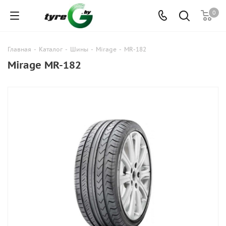
0
Главная
-
Каталог
-
Шины
-
Mirage
-
MR-182
Mirage MR-182