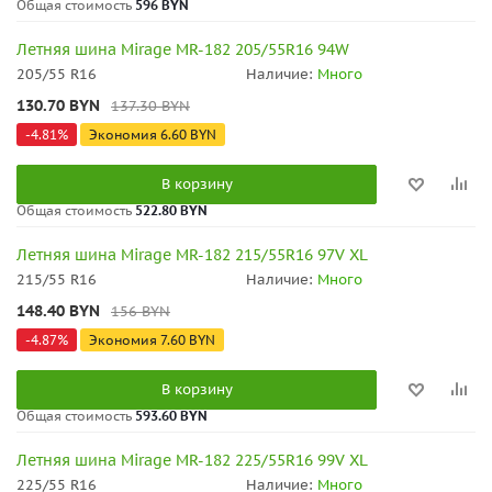
Общая стоимость
596 BYN
Летняя шина Mirage MR-182 205/55R16 94W
205/55 R16
Наличие:
Много
130.70
BYN
137.30
BYN
-
4.81
%
Экономия
6.60
BYN
В корзину
Общая стоимость
522.80 BYN
Летняя шина Mirage MR-182 215/55R16 97V XL
215/55 R16
Наличие:
Много
148.40
BYN
156
BYN
-
4.87
%
Экономия
7.60
BYN
В корзину
Общая стоимость
593.60 BYN
Летняя шина Mirage MR-182 225/55R16 99V XL
225/55 R16
Наличие:
Много