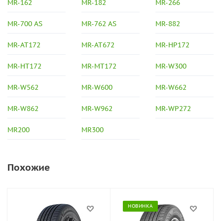
MR-162
MR-182
MR-266
MR-700 AS
MR-762 AS
MR-882
MR-AT172
MR-AT672
MR-HP172
MR-HT172
MR-MT172
MR-W300
MR-W562
MR-W600
MR-W662
MR-W862
MR-W962
MR-WP272
MR200
MR300
Похожие
НОВИНКА