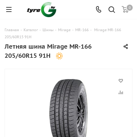
0
Главная
-
Каталог
-
Шины
-
Mirage
-
MR-166
-
Mirage MR-166
205/60R15 91H
Летняя шина Mirage MR-166
205/60R15 91H