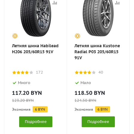
Летняя шина Habilead
Летняя шина Kustone
H206 205/60R15 91V
Radial P03 205/60R15
91V
172
40
Много
Мало
117.20
BYN
118.50
BYN
123.20
BYN
124.50
BYN
Экономия
6
BYN
Экономия
6
BYN
Подробнее
Подробнее