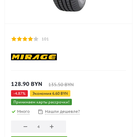
101
128.90
BYN
135.50
BYN
-
4.87
%
Экономия
6.60
BYN
Принимаем карты рассрочки!
Много
Нашли дешевле?