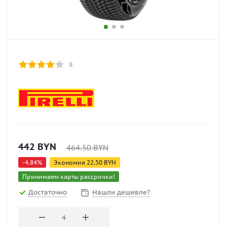
8
442
BYN
464.50
BYN
-
4.84
%
Экономия
22.50
BYN
Принимаем карты рассрочки!
Достаточно
Нашли дешевле?