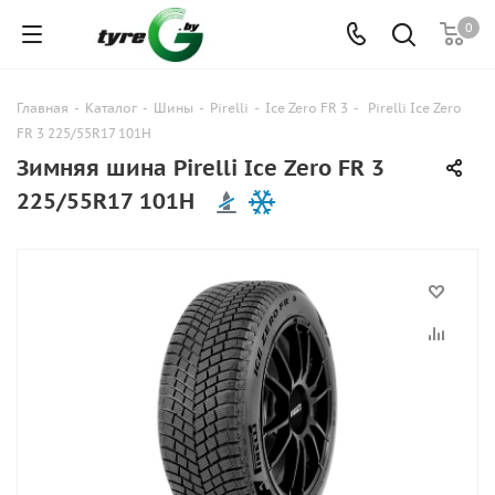
0
Главная
-
Каталог
-
Шины
-
Pirelli
-
Ice Zero FR 3
-
Pirelli Ice Zero
FR 3 225/55R17 101H
Зимняя шина Pirelli Ice Zero FR 3
225/55R17 101H