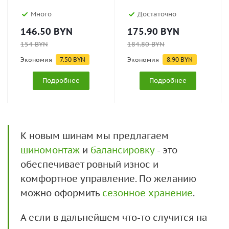
Много
Достаточно
146.50
BYN
175.90
BYN
154
BYN
184.80
BYN
Экономия
7.50
BYN
Экономия
8.90
BYN
Подробнее
Подробнее
К новым шинам мы предлагаем
шиномонтаж
и
балансировку
- это
обеспечивает ровный износ и
комфортное управление. По желанию
можно оформить
сезонное хранение
.
А если в дальнейшем что-то случится на