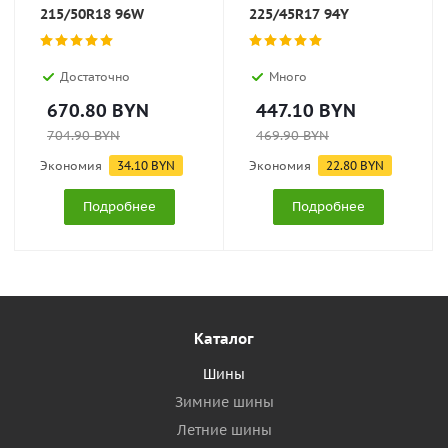
215/50R18 96W
225/45R17 94Y
Достаточно
Много
670.80
BYN
447.10
BYN
704.90
BYN
469.90
BYN
Экономия
34.10
BYN
Экономия
22.80
BYN
Подробнее
Подробнее
Каталог
Шины
Зимние шины
Летние шины