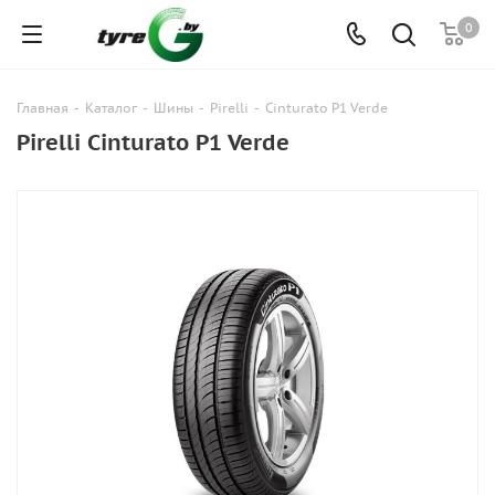
0
Главная
-
Каталог
-
Шины
-
Pirelli
-
Cinturato P1 Verde
Pirelli Cinturato P1 Verde