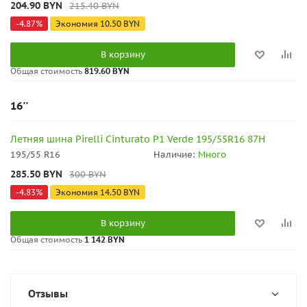
204.90
BYN
215.40
BYN
-
4.87
%
Экономия
10.50
BYN
В корзину
Общая стоимость
819.60 BYN
16''
Летняя шина Pirelli Cinturato P1 Verde 195/55R16 87H
195/55 R16
Наличие:
Много
285.50
BYN
300
BYN
-
4.83
%
Экономия
14.50
BYN
В корзину
Общая стоимость
1 142 BYN
Отзывы