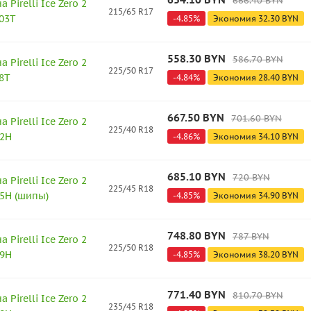
666.40
BYN
Pirelli Ice Zero 2
215/65 R17
103T
-
4.85
%
Экономия
32.30
BYN
558.30
BYN
586.70
BYN
Pirelli Ice Zero 2
225/50 R17
8T
-
4.84
%
Экономия
28.40
BYN
667.50
BYN
701.60
BYN
Pirelli Ice Zero 2
225/40 R18
92H
-
4.86
%
Экономия
34.10
BYN
685.10
BYN
720
BYN
Pirelli Ice Zero 2
225/45 R18
95H (шипы)
-
4.85
%
Экономия
34.90
BYN
748.80
BYN
787
BYN
Pirelli Ice Zero 2
225/50 R18
99H
-
4.85
%
Экономия
38.20
BYN
771.40
BYN
810.70
BYN
Pirelli Ice Zero 2
235/45 R18