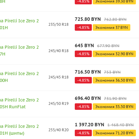
98H
-
4.85
%
Экономия
39.30
BYN
725.80
BYN
762.80
BYN
Pirelli Ice Zero 2
235/50 R18
101H
-
4.85
%
Экономия
37
BYN
645
BYN
677.90
BYN
Pirelli Ice Zero 2
245/40 R18
97H
-
4.85
%
Экономия
32.90
BYN
716.50
BYN
753
BYN
Pirelli Ice Zero 2
245/45 R18
100H
-
4.85
%
Экономия
36.50
BYN
696.40
BYN
731.90
BYN
Pirelli Ice Zero 2
245/50 R19
05H RunFlat
-
4.85
%
Экономия
35.50
BYN
1 397.20
BYN
1 468.40
BYN
Pirelli Ice Zero 2
255/40 R20
101H (шипы)
-
4.85
%
Экономия
71.20
BYN