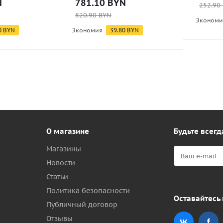
N
781.10
BYN
252.90
820.90
BYN
Экономи
0
BYN
Экономия
39.80
BYN
О магазине
Будьте всегд
Магазины
Новости
Статьи
Политика безопасности
Оставайтесь 
Публичный договор
Отзывы