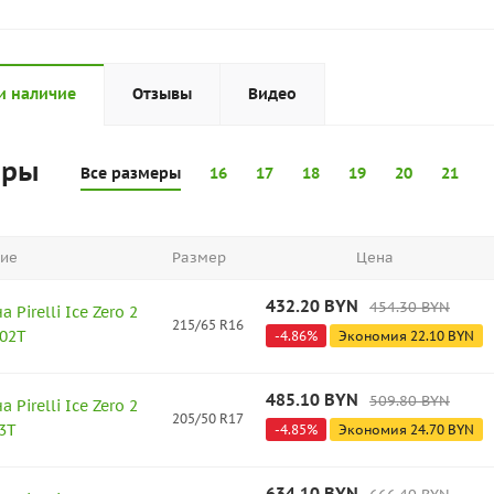
и наличие
Отзывы
Видео
еры
Все размеры
16
17
18
19
20
21
ие
Размер
Цена
432.20
BYN
454.30
BYN
Pirelli Ice Zero 2
215/65 R16
102T
-
4.86
%
Экономия
22.10
BYN
485.10
BYN
509.80
BYN
Pirelli Ice Zero 2
205/50 R17
3T
-
4.85
%
Экономия
24.70
BYN
634.10
BYN