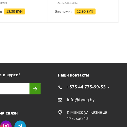
BYN
266.50
BYN
я
12.30
BYN
Экономия
12.90
BYN
а в курсе!
Наши контакты
+375 44 775-99-55
info@tyreg.by
г. Минск ул. Казинца
на связи
125, каб 13