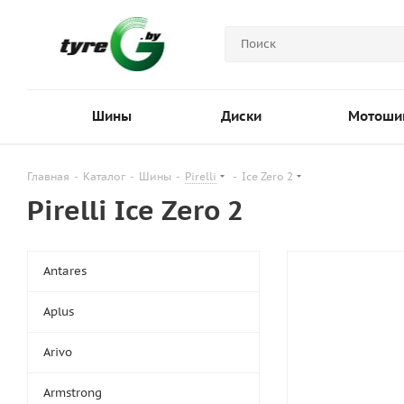
Шины
Диски
Мотоши
Главная
-
Каталог
-
Шины
-
Pirelli
-
Ice Zero 2
Pirelli Ice Zero 2
Antares
Aplus
Arivo
Armstrong