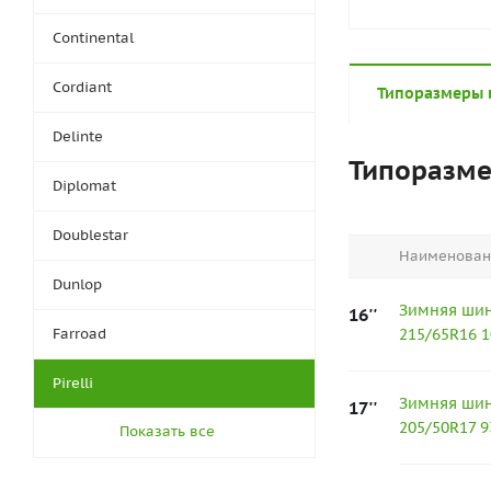
Continental
Cordiant
Типоразмеры 
Delinte
Типоразм
Diplomat
Doublestar
Наименован
Dunlop
Зимняя шина 
16''
Farroad
215/65R16 
Pirelli
Зимняя шина 
17''
205/50R17 9
Показать все