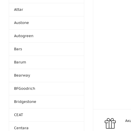
Attar
Austone
Autogreen
Bars
Barum
Bearway
BFGoodrich
Bridgestone
CEAT
Ак
Centara