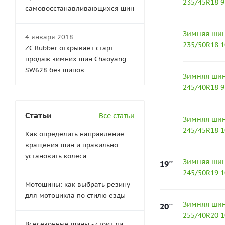
235/45R18 
самовосстанавливающихся шин
Зимняя шина 
4 января 2018
235/50R18 
ZC Rubber открывает старт
продаж зимних шин Chaoyang
SW628 без шипов
Зимняя шина 
245/40R18 
Статьи
Все статьи
Зимняя шина 
245/45R18 
Как определить направление
вращения шин и правильно
установить колеса
Зимняя шина 
19''
245/50R19 1
Мотошины: как выбрать резину
для мотоцикла по стилю езды
Зимняя шина 
20''
255/40R20 
Всесезонные шины - стоит ли