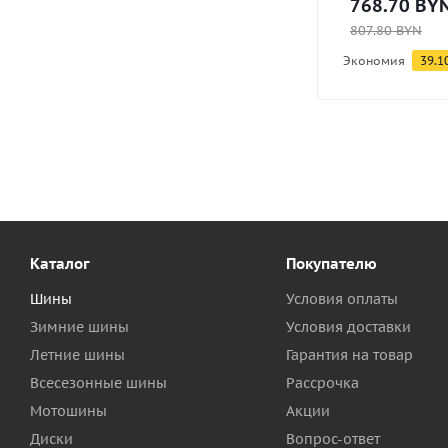
768.70
BY
807.80
BYN
Экономия
39.1
Каталог
Покупателю
Шины
Условия оплаты
Зимние шины
Условия доставки
Летние шины
Гарантия на товар
Всесезонные шины
Рассрочка
Мотошины
Акции
Диски
Вопрос-ответ