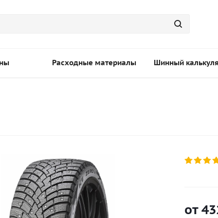
ны
Расходные материалы
Шинный калькул
от
43