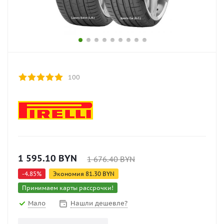
100
1 595.10
BYN
1 676.40
BYN
-
4.85
%
Экономия
81.30
BYN
Принимаем карты рассрочки!
Мало
Нашли дешевле?