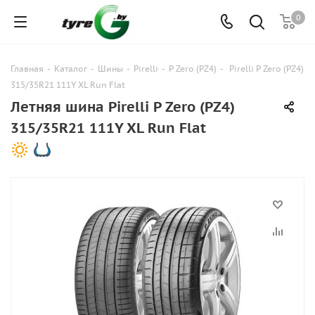
0
Главная
-
Каталог
-
Шины
-
Pirelli
-
P Zero (PZ4)
-
Pirelli P Zero (PZ4)
315/35R21 111Y XL Run Flat
Летняя шина Pirelli P Zero (PZ4)
315/35R21 111Y XL Run Flat