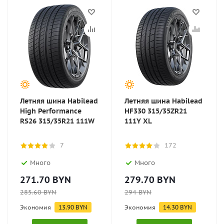
Летняя шина Habilead
Летняя шина Habilead
High Performance
HF330 315/35ZR21
RS26 315/35R21 111W
111Y XL
7
172
Много
Много
271.70
BYN
279.70
BYN
285.60
BYN
294
BYN
Экономия
13.90
BYN
Экономия
14.30
BYN