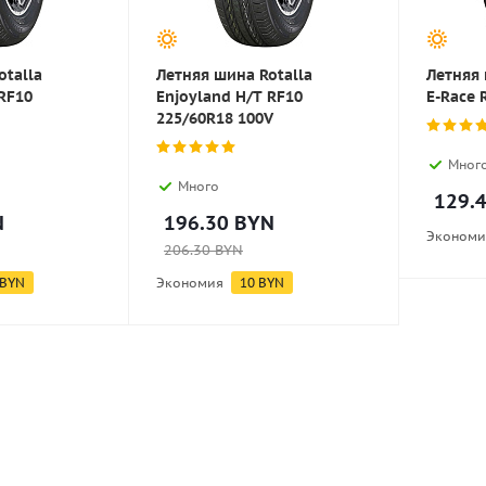
otalla
Летняя шина Rotalla
Летняя 
RF10
Enjoyland H/T RF10
E-Race 
225/60R18 100V
Мног
Много
129.
N
196.30
BYN
Экономи
206.30
BYN
BYN
Экономия
10
BYN