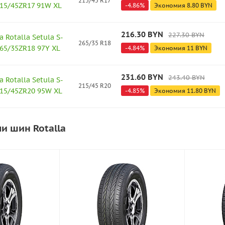
215/45 R17
215/45ZR17 91W XL
-
4.86
%
Экономия
8.80
BYN
216.30
BYN
227.30
BYN
 Rotalla Setula S-
265/35 R18
65/35ZR18 97Y XL
-
4.84
%
Экономия
11
BYN
231.60
BYN
243.40
BYN
 Rotalla Setula S-
215/45 R20
215/45ZR20 95W XL
-
4.85
%
Экономия
11.80
BYN
и шин Rotalla