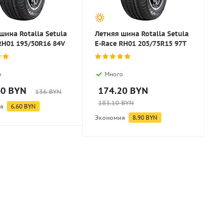
шина Rotalla Setula
Летняя шина Rotalla Setula
RH01 195/50R16 84V
E-Race RH01 205/75R15 97T
о
Много
40
BYN
174.20
BYN
136
BYN
183.10
BYN
я
6.60
BYN
Экономия
8.90
BYN