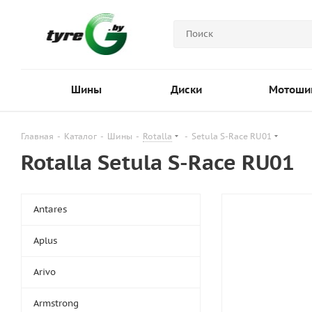
Шины
Диски
Мотоши
Главная
-
Каталог
-
Шины
-
Rotalla
-
Setula S-Race RU01
Rotalla Setula S-Race RU01
Antares
Aplus
Arivo
Armstrong