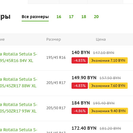
еры
Все размеры
16
17
18
20
ие
Размер
Цена
140
BYN
147.10
BYN
 Rotalla Setula S-
195/45 R16
95/45R16 84V XL
-
4.83
%
Экономия
7.10
BYN
149.90
BYN
157.50
BYN
 Rotalla Setula S-
205/45 R17
205/45ZR17 88W XL
-
4.83
%
Экономия
7.60
BYN
184
BYN
193.40
BYN
 Rotalla Setula S-
205/50 R17
205/50ZR17 93W XL
-
4.86
%
Экономия
9.40
BYN
172.40
BYN
181.20
BYN
 Rotalla Setula S-