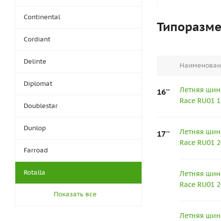
Continental
Типоразм
Cordiant
Delinte
Наименован
Diplomat
Летняя шина
16''
Race RU01 1
Doublestar
Dunlop
Летняя шина
17''
Race RU01 
Farroad
Rotalla
Летняя шина
Race RU01 
Показать все
Летняя шина