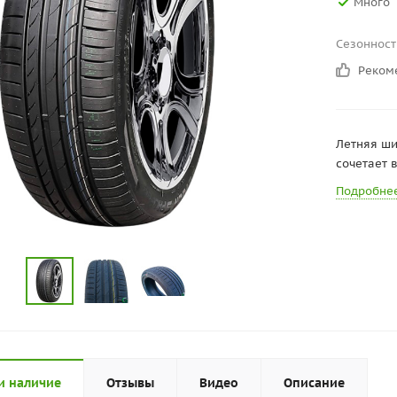
Много
Сезонност
Реком
Летняя ши
сочетает 
Подробне
и наличие
Отзывы
Видео
Описание