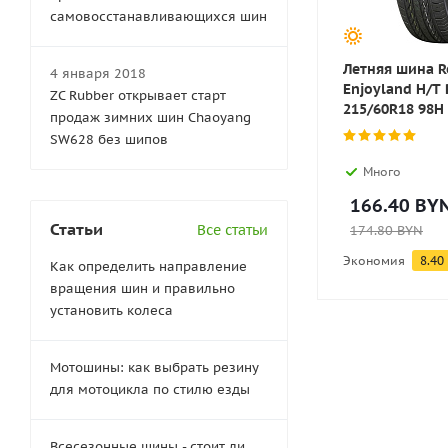
самовосстанавливающихся шин
Летняя шина R
4 января 2018
Enjoyland H/T 
ZC Rubber открывает старт
215/60R18 98H
продаж зимних шин Chaoyang
SW628 без шипов
Много
166.40
BY
Статьи
Все статьи
174.80
BYN
Экономия
8.40
Как определить направление
вращения шин и правильно
установить колеса
Мотошины: как выбрать резину
для мотоцикла по стилю езды
Всесезонные шины - стоит ли