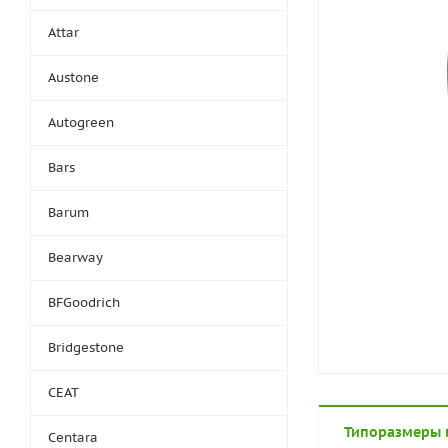
Attar
Austone
Autogreen
Bars
Barum
Bearway
BFGoodrich
Bridgestone
CEAT
Типоразмеры 
Centara