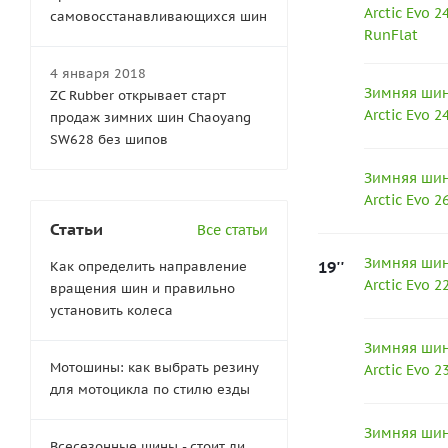
Arctic Evo 
самовосстанавливающихся шин
RunFlat
4 января 2018
Зимняя шина
ZC Rubber открывает старт
Arctic Evo 
продаж зимних шин Chaoyang
SW628 без шипов
Зимняя шина
Arctic Evo 
Статьи
Все статьи
Зимняя шина
19''
Как определить направление
Arctic Evo 
вращения шин и правильно
установить колеса
Зимняя шина
Мотошины: как выбрать резину
Arctic Evo 
для мотоцикла по стилю езды
Зимняя шина
Всесезонные шины - стоит ли