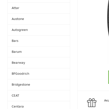
Attar
Austone
Autogreen
Bars
Barum
Bearway
BFGoodrich
Bridgestone
CEAT
Ак
Centara