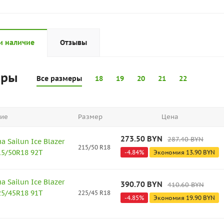
и наличие
Отзывы
еры
Все размеры
18
19
20
21
22
ие
Размер
Цена
273.50
BYN
287.40
BYN
 Sailun Ice Blazer
215/50 R18
215/50R18 92T
-
4.84
%
Экономия
13.90
BYN
 Sailun Ice Blazer
390.70
BYN
410.60
BYN
225/45R18 91T
225/45 R18
-
4.85
%
Экономия
19.90
BYN