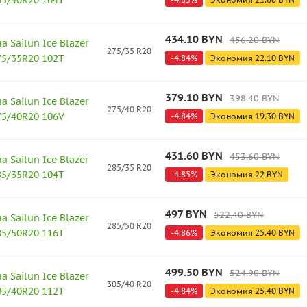
265/40R20 104T
434.10
BYN
456.20
BYN
 Sailun Ice Blazer
275/35 R20
275/35R20 102T
-
4.84
%
Экономия
22.10
BYN
379.10
BYN
398.40
BYN
 Sailun Ice Blazer
275/40 R20
275/40R20 106V
-
4.84
%
Экономия
19.30
BYN
431.60
BYN
453.60
BYN
 Sailun Ice Blazer
285/35 R20
285/35R20 104T
-
4.85
%
Экономия
22
BYN
497
BYN
522.40
BYN
 Sailun Ice Blazer
285/50 R20
285/50R20 116T
-
4.86
%
Экономия
25.40
BYN
499.50
BYN
524.90
BYN
 Sailun Ice Blazer
305/40 R20
305/40R20 112T
-
4.84
%
Экономия
25.40
BYN