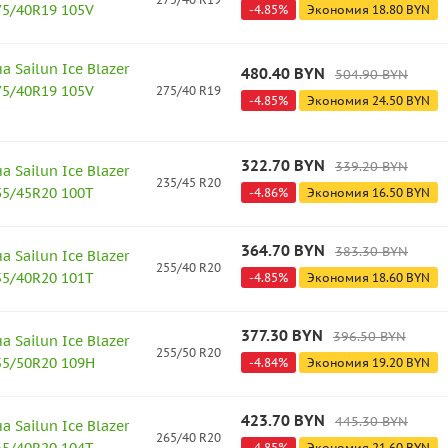
275/40R19 105V
-
4.85
%
Экономия
18.80
BYN
 Sailun Ice Blazer
480.40
BYN
504.90
BYN
275/40R19 105V
275/40 R19
-
4.85
%
Экономия
24.50
BYN
322.70
BYN
339.20
BYN
 Sailun Ice Blazer
235/45 R20
235/45R20 100T
-
4.86
%
Экономия
16.50
BYN
364.70
BYN
383.30
BYN
 Sailun Ice Blazer
255/40 R20
255/40R20 101T
-
4.85
%
Экономия
18.60
BYN
377.30
BYN
396.50
BYN
 Sailun Ice Blazer
255/50 R20
255/50R20 109H
-
4.84
%
Экономия
19.20
BYN
423.70
BYN
445.30
BYN
 Sailun Ice Blazer
265/40 R20
-
4.85
%
Экономия
21.60
BYN