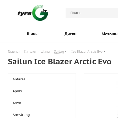
Шины
Диски
Мотоши
Главная
-
Каталог
-
Шины
-
Sailun
-
Ice Blazer Arctic Evo
Sailun Ice Blazer Arctic Evo
Antares
Aplus
Arivo
Armstrong