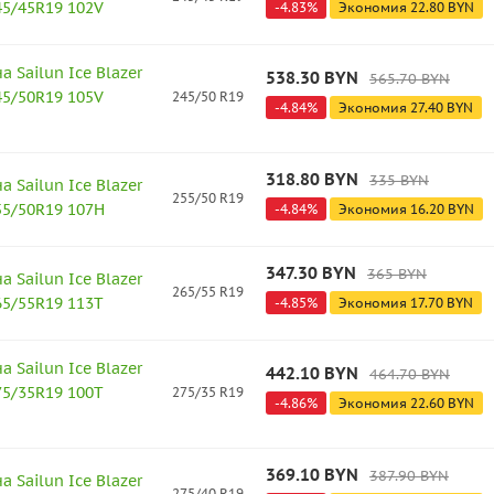
245/45R19 102V
-
4.83
%
Экономия
22.80
BYN
 Sailun Ice Blazer
538.30
BYN
565.70
BYN
245/50R19 105V
245/50 R19
-
4.84
%
Экономия
27.40
BYN
318.80
BYN
335
BYN
 Sailun Ice Blazer
255/50 R19
255/50R19 107H
-
4.84
%
Экономия
16.20
BYN
347.30
BYN
365
BYN
 Sailun Ice Blazer
265/55 R19
265/55R19 113T
-
4.85
%
Экономия
17.70
BYN
 Sailun Ice Blazer
442.10
BYN
464.70
BYN
275/35R19 100T
275/35 R19
-
4.86
%
Экономия
22.60
BYN
369.10
BYN
387.90
BYN
 Sailun Ice Blazer
275/40 R19