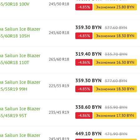
245/50R18 100V
245/50 R18
-
4.85
%
Экономия
23.80
BYN
359.30
BYN
377.60
BYN
 Sailun Ice Blazer
245/60 R18
245/60R18 105H
-
4.85
%
Экономия
18.30
BYN
319.40
BYN
335.70
BYN
 Sailun Ice Blazer
265/60 R18
265/60R18 110T
-
4.86
%
Экономия
16.30
BYN
359.30
BYN
377.60
BYN
 Sailun Ice Blazer
225/55 R19
225/55R19 99H
-
4.85
%
Экономия
18.30
BYN
338.60
BYN
355.90
BYN
 Sailun Ice Blazer
235/45 R19
235/45R19 95T
-
4.86
%
Экономия
17.30
BYN
449.10
BYN
471.90
BYN
 Sailun Ice Blazer
245/45 R19