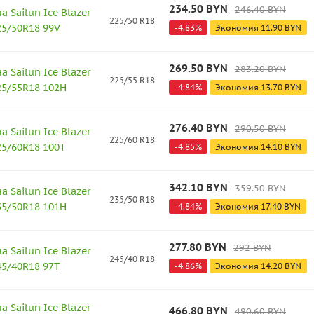
234.50
BYN
246.40
BYN
 Sailun Ice Blazer
225/50 R18
225/50R18 99V
-
4.83
%
Экономия
11.90
BYN
269.50
BYN
283.20
BYN
 Sailun Ice Blazer
225/55 R18
225/55R18 102H
-
4.84
%
Экономия
13.70
BYN
276.40
BYN
290.50
BYN
 Sailun Ice Blazer
225/60 R18
225/60R18 100T
-
4.85
%
Экономия
14.10
BYN
342.10
BYN
359.50
BYN
 Sailun Ice Blazer
235/50 R18
235/50R18 101H
-
4.84
%
Экономия
17.40
BYN
277.80
BYN
292
BYN
 Sailun Ice Blazer
245/40 R18
245/40R18 97T
-
4.86
%
Экономия
14.20
BYN
 Sailun Ice Blazer
466.80
BYN
490.60
BYN