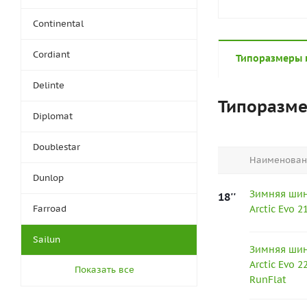
Continental
Cordiant
Типоразмеры 
Delinte
Типоразм
Diplomat
Doublestar
Наименован
Dunlop
Зимняя шина
18''
Farroad
Arctic Evo 
Sailun
Зимняя шина
Arctic Evo 
Показать все
RunFlat