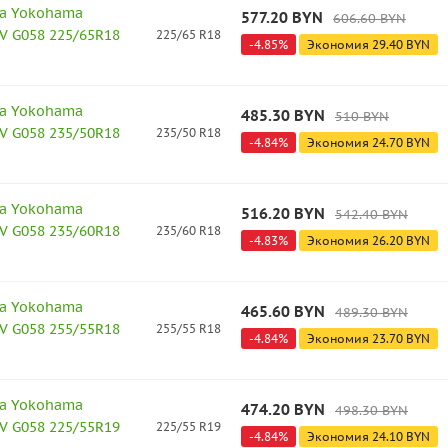
а Yokohama
577.20
BYN
606.60
BYN
V G058 225/65R18
225/65 R18
-
4.85
%
Экономия
29.40
BYN
а Yokohama
485.30
BYN
510
BYN
V G058 235/50R18
235/50 R18
-
4.84
%
Экономия
24.70
BYN
а Yokohama
516.20
BYN
542.40
BYN
V G058 235/60R18
235/60 R18
-
4.83
%
Экономия
26.20
BYN
а Yokohama
465.60
BYN
489.30
BYN
V G058 255/55R18
255/55 R18
-
4.84
%
Экономия
23.70
BYN
а Yokohama
474.20
BYN
498.30
BYN
V G058 225/55R19
225/55 R19
-
4.84
%
Экономия
24.10
BYN