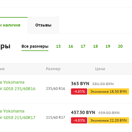
и наличие
Отзывы
еры
Все размеры
15
16
17
18
19
20
ие
Размер
Цена
а Yokohama
363
BYN
381.50
BYN
V G058 235/60R16
235/60 R16
-
4.85
%
Экономия
18.50
BYN
а Yokohama
437.30
BYN
459.50
BYN
V G058 215/60R17
215/60 R17
-
4.83
%
Экономия
22.20
BYN