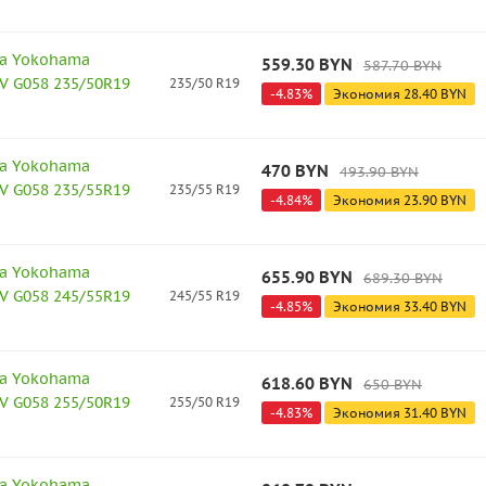
а Yokohama
559.30
BYN
587.70
BYN
V G058 235/50R19
235/50 R19
-
4.83
%
Экономия
28.40
BYN
а Yokohama
470
BYN
493.90
BYN
V G058 235/55R19
235/55 R19
-
4.84
%
Экономия
23.90
BYN
а Yokohama
655.90
BYN
689.30
BYN
V G058 245/55R19
245/55 R19
-
4.85
%
Экономия
33.40
BYN
а Yokohama
618.60
BYN
650
BYN
V G058 255/50R19
255/50 R19
-
4.83
%
Экономия
31.40
BYN
а Yokohama