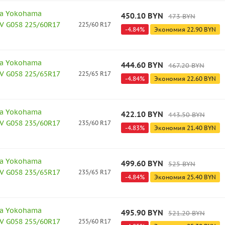
а Yokohama
450.10
BYN
473
BYN
V G058 225/60R17
225/60 R17
-
4.84
%
Экономия
22.90
BYN
а Yokohama
444.60
BYN
467.20
BYN
V G058 225/65R17
225/65 R17
-
4.84
%
Экономия
22.60
BYN
а Yokohama
422.10
BYN
443.50
BYN
V G058 235/60R17
235/60 R17
-
4.83
%
Экономия
21.40
BYN
а Yokohama
499.60
BYN
525
BYN
V G058 235/65R17
235/65 R17
-
4.84
%
Экономия
25.40
BYN
а Yokohama
495.90
BYN
521.20
BYN
V G058 255/60R17
255/60 R17