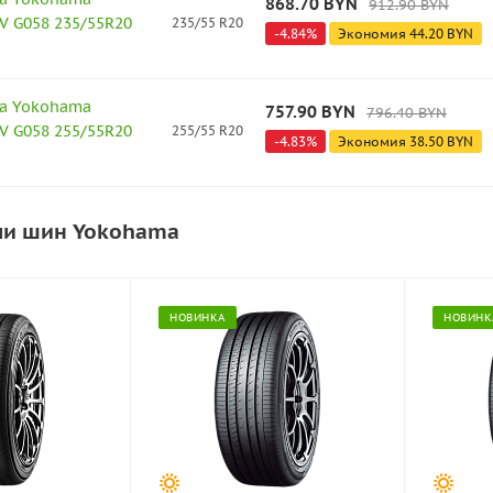
868.70
BYN
912.90
BYN
V G058 235/55R20
235/55 R20
-
4.84
%
Экономия
44.20
BYN
а Yokohama
757.90
BYN
796.40
BYN
V G058 255/55R20
255/55 R20
-
4.83
%
Экономия
38.50
BYN
ли шин Yokohama
НОВИНКА
НОВИНК