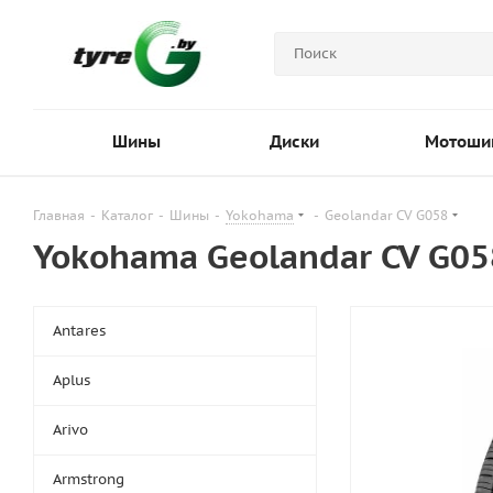
Шины
Диски
Мотоши
Главная
-
Каталог
-
Шины
-
Yokohama
-
Geolandar CV G058
Yokohama Geolandar CV G05
Antares
Aplus
Arivo
Armstrong