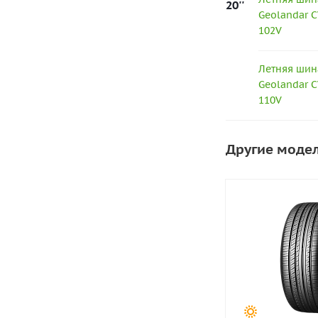
20''
Geolandar C
102V
Летняя шин
Geolandar C
110V
Другие моде