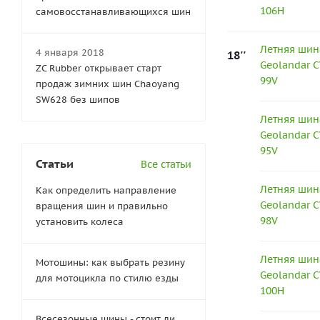
106H
самовосстанавливающихся шин
Летняя шин
4 января 2018
18''
Geolandar C
ZC Rubber открывает старт
99V
продаж зимних шин Chaoyang
SW628 без шипов
Летняя шин
Geolandar C
95V
Статьи
Все статьи
Летняя шин
Как определить направление
Geolandar C
вращения шин и правильно
98V
установить колеса
Летняя шин
Мотошины: как выбрать резину
Geolandar C
для мотоцикла по стилю езды
100H
Всесезонные шины - стоит ли