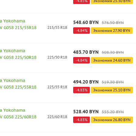
-
4.85
%
Экономия
25.30
BYN
а Yokohama
548.60
BYN
576.50
BYN
V G058 215/55R18
215/55 R18
-
4.84
%
Экономия
27.90
BYN
а Yokohama
483.70
BYN
508.30
BYN
V G058 225/50R18
225/50 R18
-
4.84
%
Экономия
24.60
BYN
а Yokohama
494.20
BYN
519.30
BYN
V G058 225/55R18
225/55 R18
-
4.83
%
Экономия
25.10
BYN
а Yokohama
528.40
BYN
555.20
BYN
V G058 225/60R18
225/60 R18
-
4.83
%
Экономия
26.80
BYN