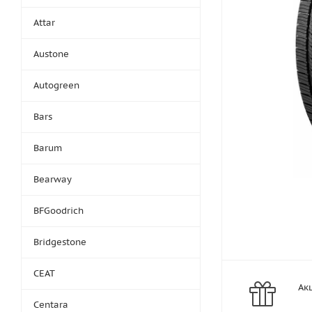
Attar
Austone
Autogreen
Bars
Barum
Bearway
BFGoodrich
Bridgestone
CEAT
Ак
Centara