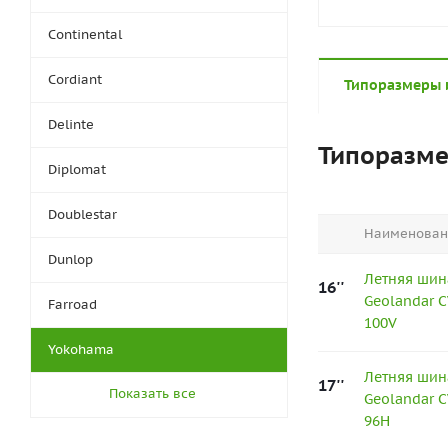
Continental
Cordiant
Типоразмеры 
Delinte
Типоразм
Diplomat
Doublestar
Наименован
Dunlop
Летняя шин
16''
Geolandar C
Farroad
100V
Yokohama
Летняя шин
17''
Показать все
Geolandar C
96H