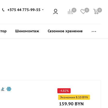
+375 44 775-99-55
0
0
0
ятор
Шиномонтаж
Сезонное хранение
-
4.82
%
Экономия
8.10
BYN
159.90
BYN