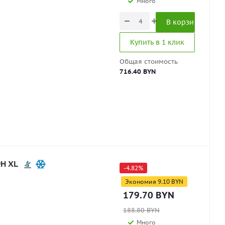
Много
В корзину
Купить в 1 клик
Общая стоимость
716.40 BYN
9H XL
-
4.82
%
Экономия
9.10
BYN
179.70
BYN
188.80
BYN
Много