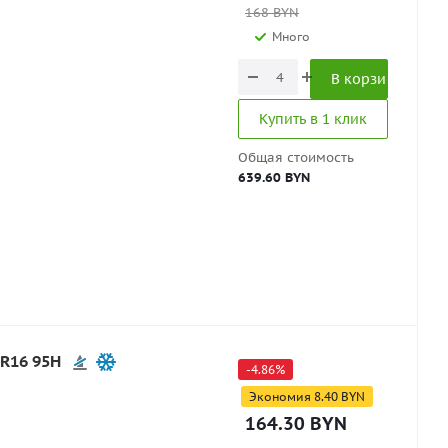
168
BYN
Много
В корзину
Купить в 1 клик
Общая стоимость
639.60 BYN
5R16 95H
-
4.86
%
Экономия
8.40
BYN
164.30
BYN