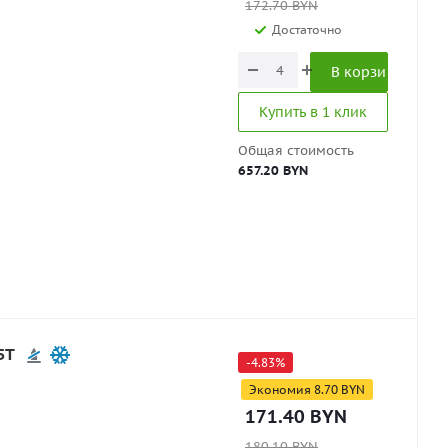
172.70
BYN
Достаточно
В корзину
Купить в 1 клик
Общая стоимость
657.20 BYN
5T
-
4.83
%
Экономия
8.70
BYN
171.40
BYN
180.10
BYN