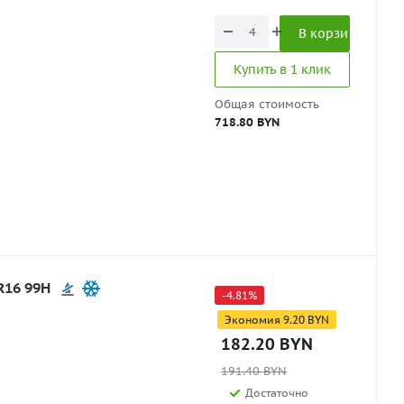
В корзину
Купить в 1 клик
Общая стоимость
718.80 BYN
R16 99H
-
4.81
%
Экономия
9.20
BYN
182.20
BYN
191.40
BYN
Достаточно