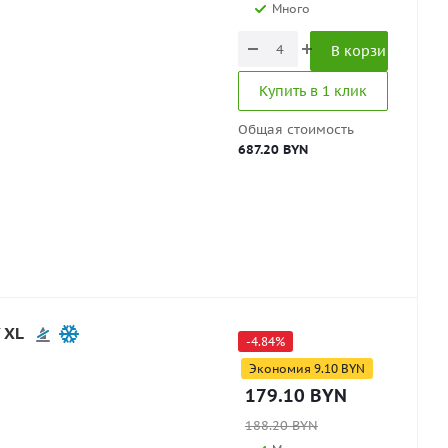
Много
В корзину
Купить в 1 клик
Общая стоимость
687.20 BYN
 XL
-
4.84
%
Экономия
9.10
BYN
179.10
BYN
188.20
BYN