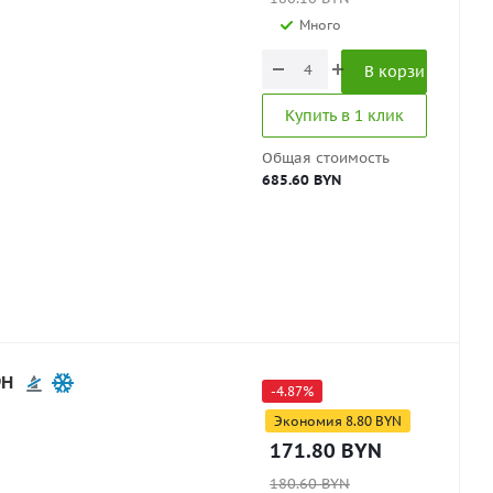
Много
В корзину
Купить в 1 клик
Общая стоимость
685.60 BYN
9H
-
4.87
%
Экономия
8.80
BYN
171.80
BYN
180.60
BYN