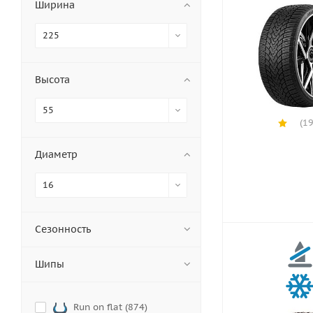
Ширина
225
Высота
55
(19
Диаметр
16
Сезонность
Шипы
Run on flat (
874
)