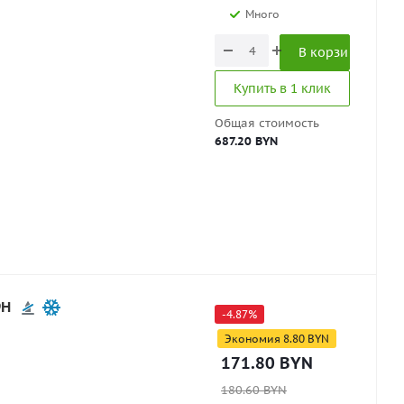
Много
В корзину
Купить в 1 клик
Общая стоимость
687.20 BYN
9H
-
4.87
%
Экономия
8.80
BYN
171.80
BYN
180.60
BYN