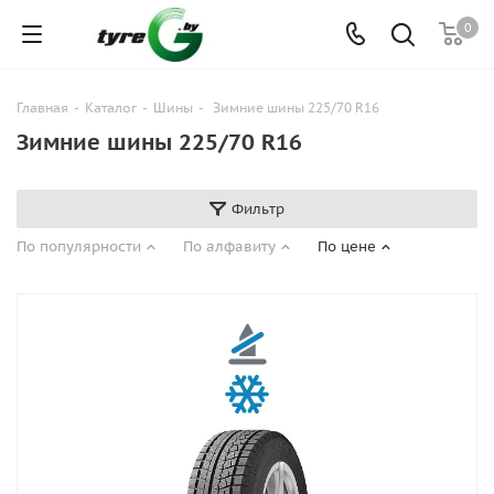
0
Главная
-
Каталог
-
Шины
-
Зимние шины 225/70 R16
Зимние шины 225/70 R16
Фильтр
По популярности
По алфавиту
По цене