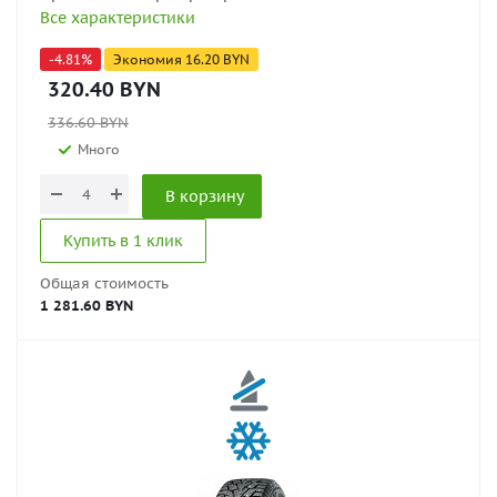
Все характеристики
-
4.81
%
Экономия
16.20
BYN
320.40
BYN
336.60
BYN
Много
В корзину
Купить в 1 клик
Общая стоимость
1 281.60 BYN