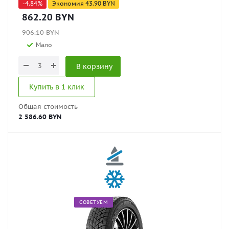
-
4.84
%
Экономия
43.90
BYN
862.20
BYN
906.10
BYN
Мало
В корзину
Купить в 1 клик
Общая стоимость
2 586.60 BYN
СОВЕТУЕМ