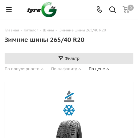
0
Главная
-
Каталог
-
Шины
-
Зимние шины 265/40 R20
Зимние шины 265/40 R20
Фильтр
По популярности
По алфавиту
По цене