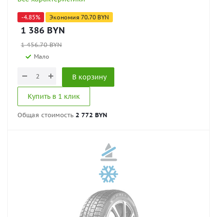
-
4.85
%
Экономия
70.70
BYN
1 386
BYN
1 456.70
BYN
Мало
В корзину
Купить в 1 клик
Общая стоимость
2 772 BYN