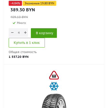
-
4.84
%
Экономия
19.80
BYN
389.30
BYN
409.10
BYN
Много
В корзину
Купить в 1 клик
Общая стоимость
1 557.20 BYN