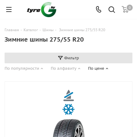
0
Главная
-
Каталог
-
Шины
-
Зимние шины 275/55 R20
Зимние шины 275/55 R20
Фильтр
По популярности
По алфавиту
По цене