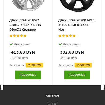
Диск iFree KC1062
Диск iFree KC700 6x15
6.5x17 5*114.3 ET45
5*100 ET38 DIA57.1
DIA67.1 Сильвер
Мэт
Достаточно
Достаточно
413.60
BYN
302.60
BYN
435.30
BYN
318.50
BYN
Экономия
21.70
BYN
Экономия
15.90
BYN
Подробнее
Подробнее
Каталог
Шины