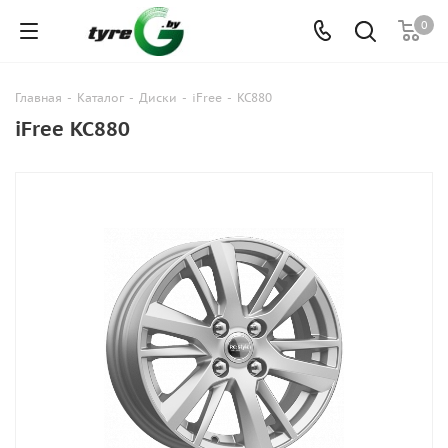
0
Главная
-
Каталог
-
Диски
-
iFree
-
KC880
iFree KC880