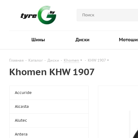
Шины
Диски
Мотоши
Главная
-
Каталог
-
Диски
-
Khomen
-
KHW 1907
Khomen KHW 1907
Accuride
Alcasta
Alutec
Antera