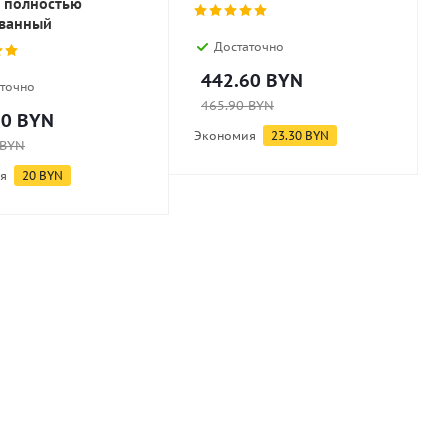
 полностью
ванный
Достаточно
442.60
BYN
точно
465.90
BYN
10
BYN
Экономия
23.30
BYN
BYN
я
20
BYN