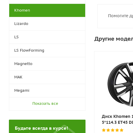
Khomen
Помогите д
Lizardo
LS
Другие моде
LS FlowForming
Magnetto
MAK
Megami
Показать все
Диск Khomen 1
5*114.3 ET45 D
Будьте всегда в курсе!