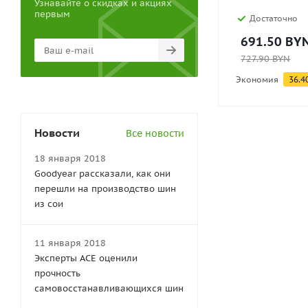
Узнавайте о скидках и акциях
первым
Достаточно
691.50
BY
727.90
BYN
Экономия
36.4
Новости
Все новости
18 января 2018
Goodyear рассказали, как они
перешли на производство шин
из сои
11 января 2018
Эксперты АСЕ оценили
прочность
самовосстанавливающихся шин