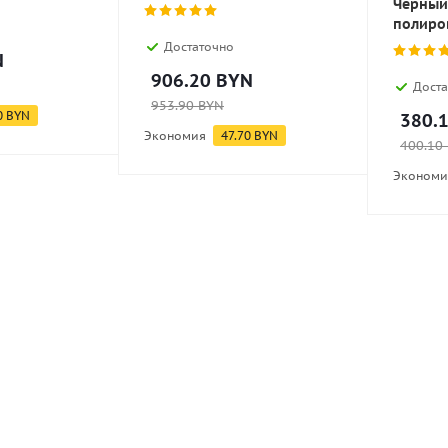
Черный
полиро
Достаточно
N
906.20
BYN
Доста
953.90
BYN
0
BYN
380.
Экономия
47.70
BYN
400.10
Экономи