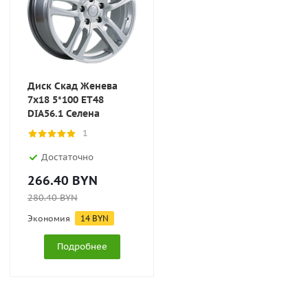
Диск Скад Женева
7x18 5*100 ET48
DIA56.1 Селена
1
Достаточно
266.40
BYN
280.40
BYN
Экономия
14
BYN
Подробнее