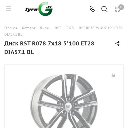
0
Главная
-
Каталог
-
Диски
-
RST
-
R078
-
RST R078 7x18 5*100 ET28
DIA57.1 BL
Диск RST R078 7x18 5*100 ET28
DIA57.1 BL