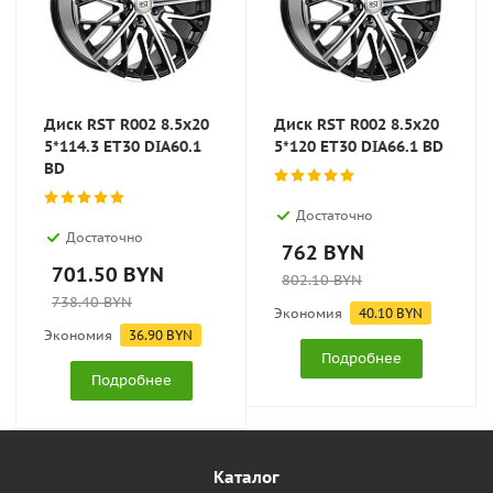
Диск RST R002 8.5x20
Диск RST R002 8.5x20
5*114.3 ET30 DIA60.1
5*120 ET30 DIA66.1 BD
BD
Достаточно
Достаточно
762
BYN
701.50
BYN
802.10
BYN
738.40
BYN
Экономия
40.10
BYN
Экономия
36.90
BYN
Подробнее
Подробнее
Каталог