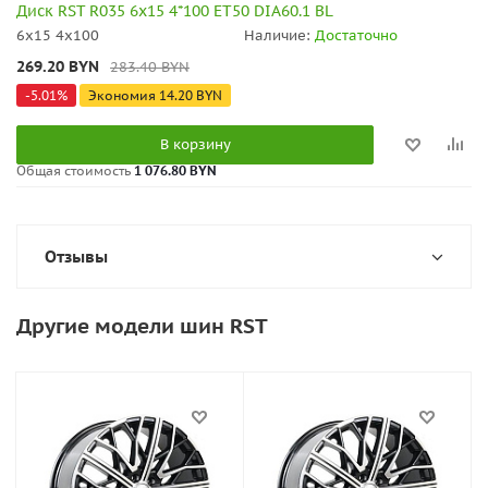
Диск RST R035 6x15 4*100 ET50 DIA60.1 BL
6x15 4x100
Наличие:
Достаточно
269.20
BYN
283.40
BYN
-
5.01
%
Экономия
14.20
BYN
В корзину
Общая стоимость
1 076.80 BYN
Отзывы
Другие модели шин RST