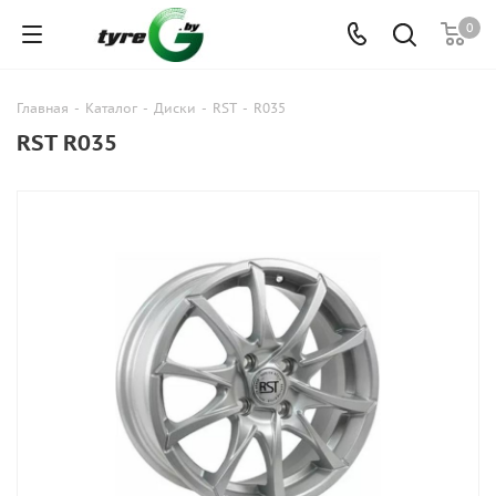
0
Главная
-
Каталог
-
Диски
-
RST
-
R035
RST R035