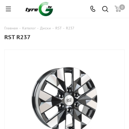
0
Главная
-
Каталог
-
Диски
-
RST
-
R237
RST R237