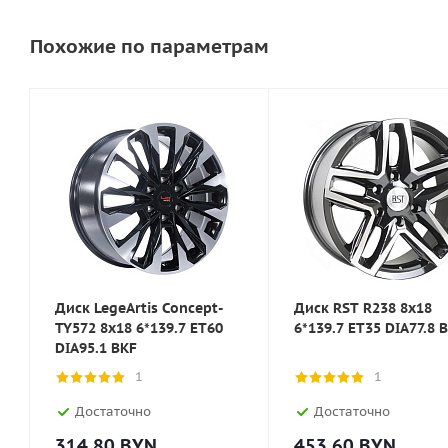
Похожие по параметрам
Диск LegeArtis Concept-
Диск RST R238 8x18
TY572 8x18 6*139.7 ET60
6*139.7 ET35 DIA77.8 
DIA95.1 BKF
1
1
Достаточно
Достаточно
314.80
BYN
453.60
BYN