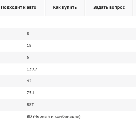
Подходит к авто
Как купить
Задать вопрос
8
18
6
139.7
42
75.1
RST
BD (Черный и комбинации)