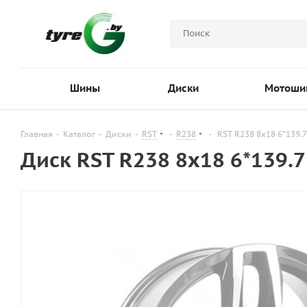
Шины
Диски
Мотоши
Главная
-
Каталог
-
Диски
-
RST
-
R238
-
RST R238 8x18 6*139.7
Диск RST R238 8x18 6*139.7