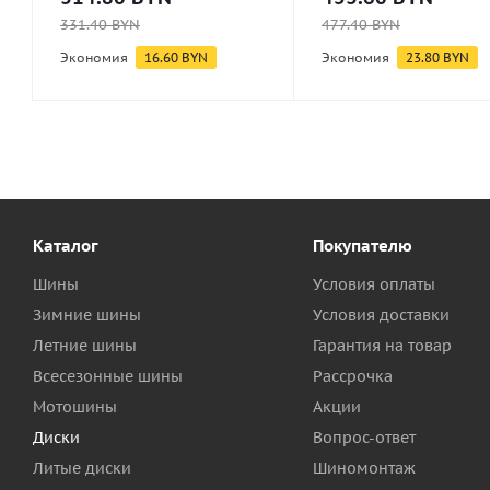
331.40
BYN
477.40
BYN
Экономия
16.60
BYN
Экономия
23.80
BYN
Каталог
Покупателю
Шины
Условия оплаты
Зимние шины
Условия доставки
Летние шины
Гарантия на товар
Всесезонные шины
Рассрочка
Мотошины
Акции
Диски
Вопрос-ответ
Литые диски
Шиномонтаж