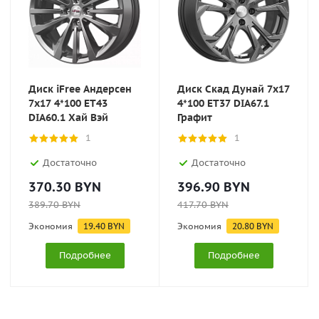
Диск iFree Андерсен
Диск Скад Дунай 7x17
7x17 4*100 ET43
4*100 ET37 DIA67.1
DIA60.1 Хай Вэй
Графит
1
1
Достаточно
Достаточно
370.30
BYN
396.90
BYN
389.70
BYN
417.70
BYN
Экономия
19.40
BYN
Экономия
20.80
BYN
Подробнее
Подробнее