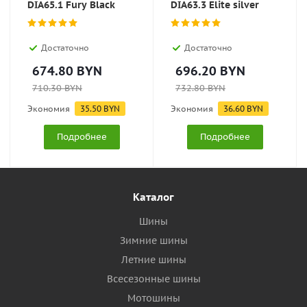
DIA65.1 Fury Black
DIA63.3 Elite silver
Достаточно
Достаточно
674.80
BYN
696.20
BYN
710.30
BYN
732.80
BYN
Экономия
35.50
BYN
Экономия
36.60
BYN
Подробнее
Подробнее
Каталог
Шины
Зимние шины
Летние шины
Всесезонные шины
Мотошины