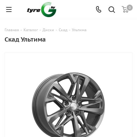
0
Главная
-
Каталог
-
Диски
-
Скад
-
Ультима
Скад Ультима