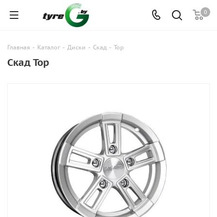
0
Главная
-
Каталог
-
Диски
-
Скад
-
Тор
Скад Тор