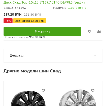
Диск Скад Тор 6.5x15 5*139.7 ET40 DIA98.5 Графит
6.5x15 5x139.7
Наличие:
Достаточно
239.20
BYN
251.80
BYN
-
5
%
Экономия
12.60
BYN
В корзину
Общая стоимость
956.80 BYN
Отзывы
Другие модели шин Скад