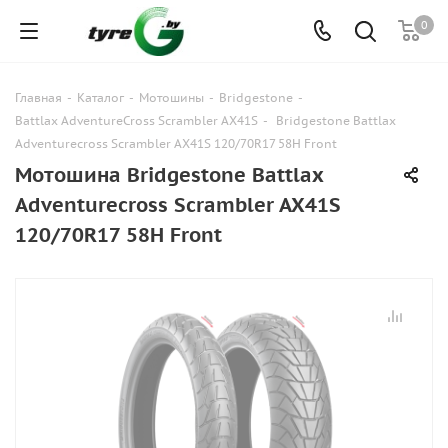
0
Главная
-
Каталог
-
Мотошины
-
Bridgestone
-
Battlax AdventureCross Scrambler AX41S
-
Bridgestone Battlax
Adventurecross Scrambler AX41S 120/70R17 58H Front
Мотошина Bridgestone Battlax
Adventurecross Scrambler AX41S
120/70R17 58H Front