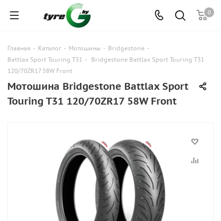
0
Главная
-
Каталог
-
Мотошины
-
Bridgestone
-
Battlax Sport Touring T31
-
Bridgestone Battlax Sport Touring T31
120/70ZR17 58W Front
Мотошина Bridgestone Battlax Sport
Touring T31 120/70ZR17 58W Front