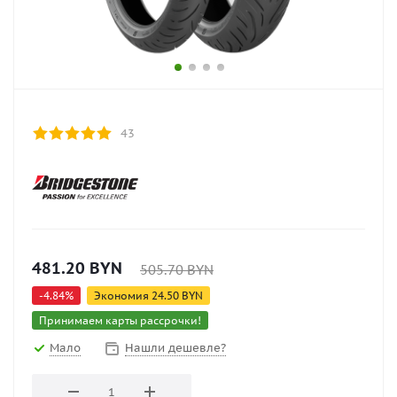
43
481.20
BYN
505.70
BYN
-
4.84
%
Экономия
24.50
BYN
Принимаем карты рассрочки!
Мало
Нашли дешевле?