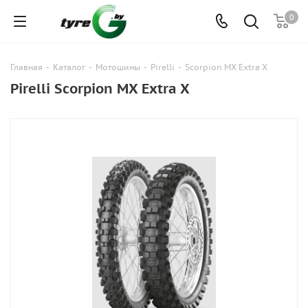
0
Главная
-
Каталог
-
Мотошины
-
Pirelli
-
Scorpion MX Extra X
Pirelli Scorpion MX Extra X