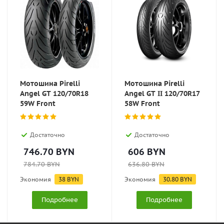
Мотошина Pirelli
Мотошина Pirelli
Angel GT 120/70R18
Angel GT II 120/70R17
59W Front
58W Front
Достаточно
Достаточно
746.70
BYN
606
BYN
784.70
BYN
636.80
BYN
Экономия
38
BYN
Экономия
30.80
BYN
Подробнее
Подробнее