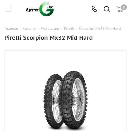
0
Главная
-
Каталог
-
Мотошины
-
Pirelli
-
Scorpion Mx32 Mid Hard
Pirelli Scorpion Mx32 Mid Hard