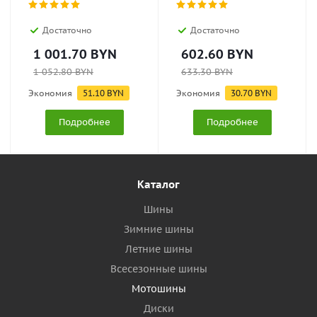
Достаточно
Достаточно
1 001.70
BYN
602.60
BYN
1 052.80
BYN
633.30
BYN
Экономия
51.10
BYN
Экономия
30.70
BYN
Подробнее
Подробнее
Каталог
Шины
Зимние шины
Летние шины
Всесезонные шины
Мотошины
Диски