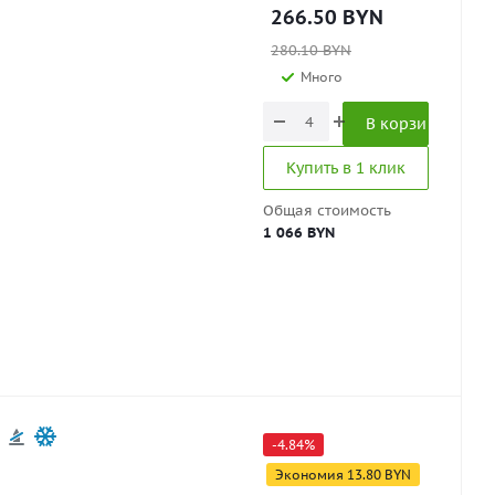
266.50
BYN
280.10
BYN
Много
В корзину
Купить в 1 клик
Общая стоимость
1 066 BYN
-
4.84
%
Экономия
13.80
BYN