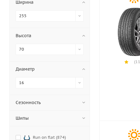
Ширина
255
Высота
70
(11
Диаметр
16
Сезонность
Шипы
Run on flat (
874
)