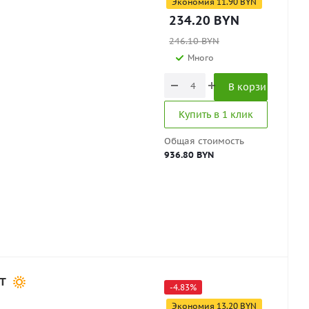
Экономия
11.90
BYN
234.20
BYN
246.10
BYN
Много
В корзину
Купить в 1 клик
Общая стоимость
936.80 BYN
1T
-
4.83
%
Экономия
13.20
BYN