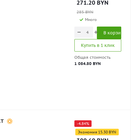
271.20
BYN
285
BYN
Много
В корзину
Купить в 1 клик
Общая стоимость
1 084.80 BYN
1T
-
4.84
%
Экономия
15.30
BYN