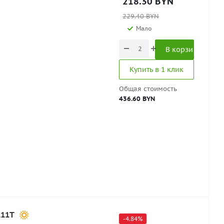
218.30
BYN
229.40
BYN
Мало
В корзину
Купить в 1 клик
Общая стоимость
436.60 BYN
111T
-
4.84
%