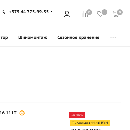
+375 44 775-99-55
0
0
0
ятор
Шиномонтаж
Сезонное хранение
16 111T
-
4.84
%
Экономия
11.10
BYN