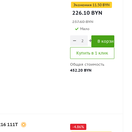
Экономия
11.50
BYN
226.10
BYN
237.60
BYN
Мало
В корзину
Купить в 1 клик
Общая стоимость
452.20 BYN
R16 111T
-
4.86
%