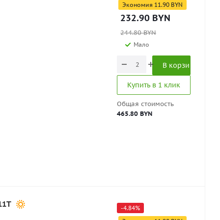
Экономия
11.90
BYN
232.90
BYN
244.80
BYN
Мало
В корзину
Купить в 1 клик
Общая стоимость
465.80 BYN
11T
-
4.84
%