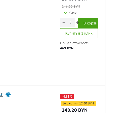
246.50
BYN
Мало
В корзину
Купить в 1 клик
Общая стоимость
469 BYN
-
4.83
%
Экономия
12.60
BYN
248.20
BYN