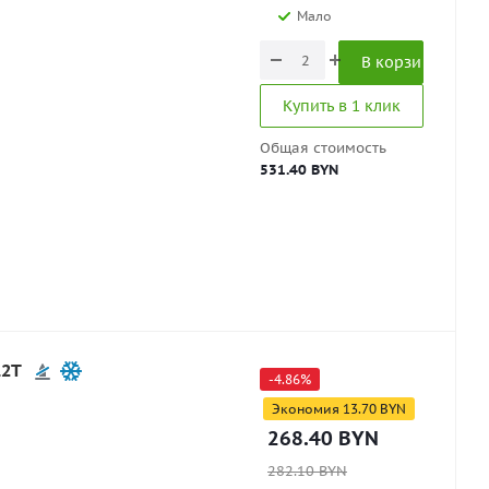
Мало
В корзину
Купить в 1 клик
Общая стоимость
531.40 BYN
12T
-
4.86
%
Экономия
13.70
BYN
268.40
BYN
282.10
BYN