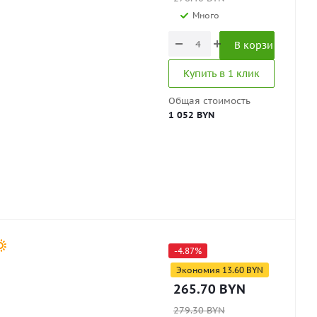
Много
В корзину
Купить в 1 клик
Общая стоимость
1 052 BYN
-
4.87
%
Экономия
13.60
BYN
265.70
BYN
279.30
BYN