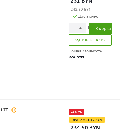
231
BYN
242.80
BYN
Достаточно
В корзину
Купить в 1 клик
Общая стоимость
924 BYN
112T
-
4.87
%
Экономия
12
BYN
234.50
BYN