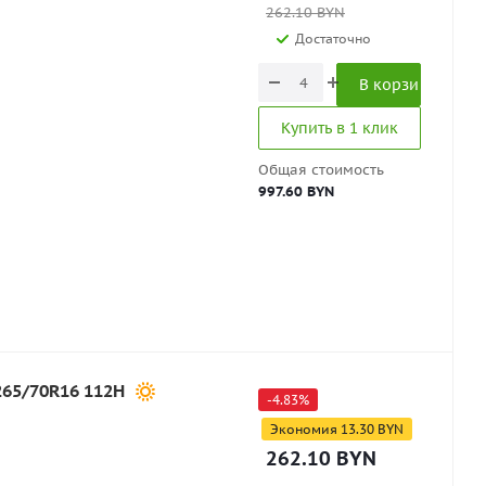
262.10
BYN
Достаточно
В корзину
Купить в 1 клик
Общая стоимость
997.60 BYN
265/70R16 112H
-
4.83
%
Экономия
13.30
BYN
262.10
BYN