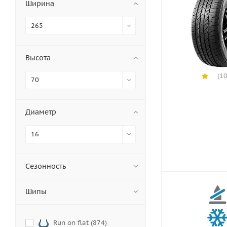
Ширина
265
Высота
(10
70
Диаметр
16
Сезонность
Шипы
Run on flat (
874
)