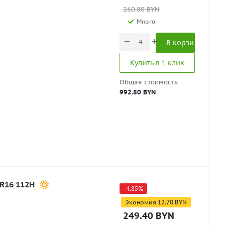
260.80
BYN
Много
В корзину
Купить в 1 клик
Общая стоимость
992.80 BYN
0R16 112H
-
4.85
%
Экономия
12.70
BYN
249.40
BYN