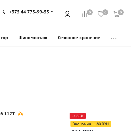
+375 44 775-99-55
0
0
0
ятор
Шиномонтаж
Сезонное хранение
6 112T
-
4.86
%
Экономия
11.80
BYN