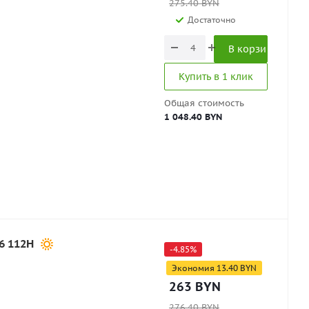
275.40
BYN
Достаточно
В корзину
Купить в 1 клик
Общая стоимость
1 048.40 BYN
6 112H
-
4.85
%
Экономия
13.40
BYN
263
BYN
276.40
BYN