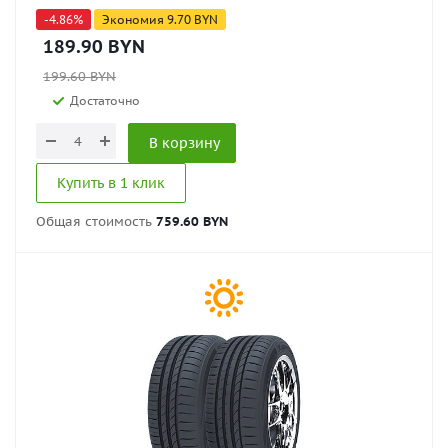
-
4.86
%
Экономия
9.70
BYN
189.90
BYN
199.60
BYN
Достаточно
В корзину
Купить в 1 клик
Общая стоимость
759.60 BYN