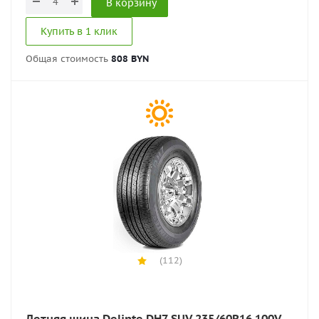
В корзину
Купить в 1 клик
Общая стоимость
808 BYN
(112)
Летняя шина Delinte DH7 SUV 235/60R16 100V