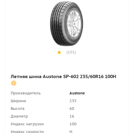
(101)
Летняя шина Austone SP-602 235/60R16 100H
Производитель
Austone
Ширина
235
Высота
60
Диаметр
16
Индекс нагрузки
100
Индекс скорости
H