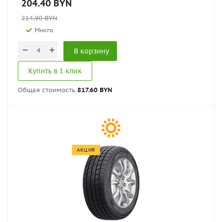
204.40
BYN
214.90
BYN
Много
В корзину
Купить в 1 клик
Общая стоимость
817.60 BYN
АКЦИЯ