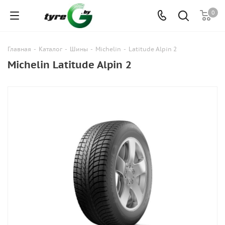
0
Главная
-
Каталог
-
Шины
-
Michelin
-
Latitude Alpin 2
Michelin Latitude Alpin 2