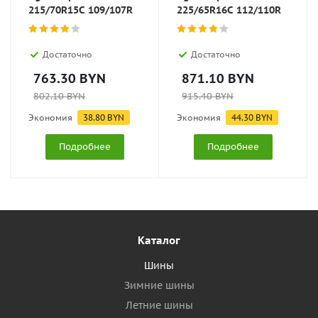
215/70R15C 109/107R
225/65R16C 112/110R
Достаточно
Достаточно
763.30
BYN
871.10
BYN
802.10
BYN
915.40
BYN
Экономия
38.80
BYN
Экономия
44.30
BYN
Подробнее
Подробнее
Каталог
Шины
Зимние шины
Летние шины