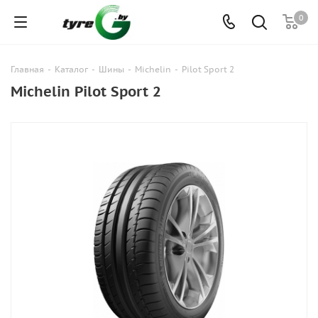
0
Главная
-
Каталог
-
Шины
-
Michelin
-
Pilot Sport 2
Michelin Pilot Sport 2