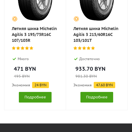
Летняя шина Michelin
Летняя шина Michelin
Agilis 3 195/75R16C
Agilis 3 215/60R16C
107/105R
103/101T
Много
Достаточно
471
BYN
933.70
BYN
495
BYN
981.30
BYN
Экономия
24
BYN
Экономия
47.60
BYN
Подробнее
Подробнее