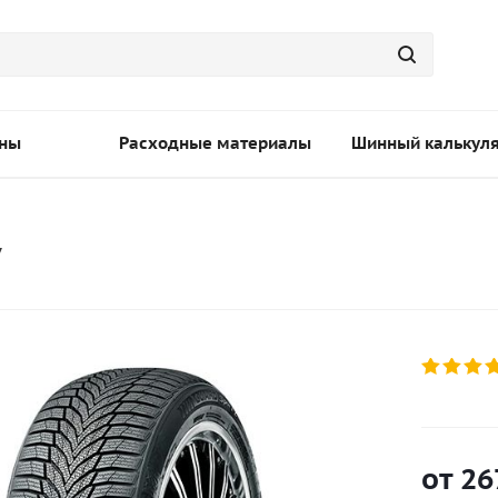
ны
Расходные материалы
Шинный калькул
V
от
26