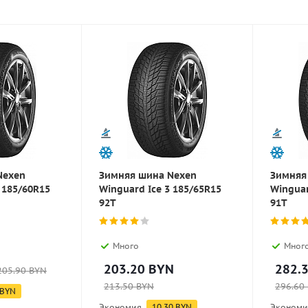
Nexen
Зимняя шина Nexen
Зимняя
 185/60R15
Winguard Ice 3 185/65R15
Winguar
92T
91T
Много
Мног
203.20
BYN
282.
205.90
BYN
213.50
BYN
296.60
BYN
Экономия
10.30
BYN
Экономи