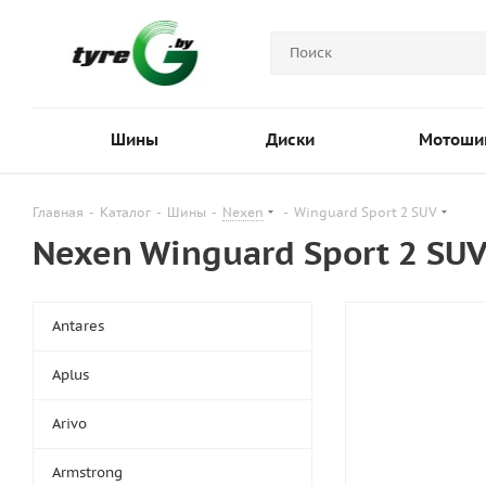
Шины
Диски
Мотоши
Главная
-
Каталог
-
Шины
-
Nexen
-
Winguard Sport 2 SUV
Nexen Winguard Sport 2 SU
Antares
Aplus
Arivo
Armstrong