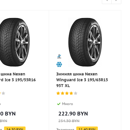
 шина Nexen
Зимняя шина Nexen
d Ice 3 195/55R16
Winguard Ice 3 195/65R15
95T XL
о
Много
30
BYN
222.90
BYN
BYN
234.30
BYN
я
14.30
BYN
Экономия
11.40
BYN