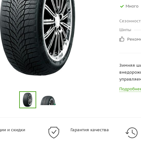
Много
Сезонност
Шипы
Реком
Зимняя ши
внедорожн
управляем
Подробне
ции и скидки
Гарантия качества