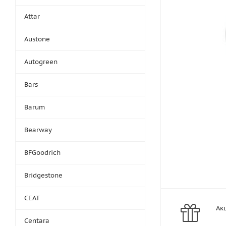
Attar
Austone
Autogreen
Bars
Barum
Bearway
BFGoodrich
Bridgestone
CEAT
Ак
Centara