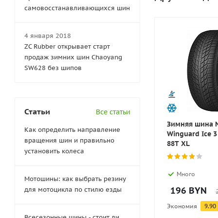
самовосстанавливающихся шин
4 января 2018
ZC Rubber открывает старт
продаж зимних шин Chaoyang
SW628 без шипов
Статьи
Все статьи
Зимняя шина 
Как определить направление
Winguard Ice 3
вращения шин и правильно
88T XL
установить колеса
Много
Мотошины: как выбрать резину
196
BYN
для мотоцикла по стилю езды
Экономия
9.90
Всесезонные шины - стоит ли