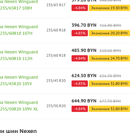
398.50
BYN
а Nexen Winguard
235/65 R17
 235/65R17 108H
-
4.84
%
Экономия
19.30
BYN
396.70
BYN
416.90
BYN
а Nexen Winguard
235/60 R18
 235/60R18 107H
-
4.85
%
Экономия
20.20
BYN
485.90
BYN
510.60
BYN
а Nexen Winguard
255/60 R18
 255/60R18 112H
-
4.84
%
Экономия
24.70
BYN
624.50
BYN
656.30
BYN
а Nexen Winguard
255/45 R20
 255/45R20 105V
-
4.85
%
Экономия
31.80
BYN
644.90
BYN
677.70
BYN
а Nexen Winguard
255/50 R20
 255/50R20 109V XL
-
4.84
%
Экономия
32.80
BYN
ли шин Nexen