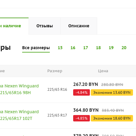
и наличие
Отзывы
Описание
еры
Все размеры
15
16
17
18
19
20
ие
Размер
Цена
267.20
BYN
280.80
BYN
а Nexen Winguard
225/65 R16
 215/65R16 98H
-
4.84
%
Экономия
13.60
BYN
364.80
BYN
383.40
BYN
а Nexen Winguard
225/65 R17
 225/65R17 102T
-
4.85
%
Экономия
18.60
BYN
379.20
BYN