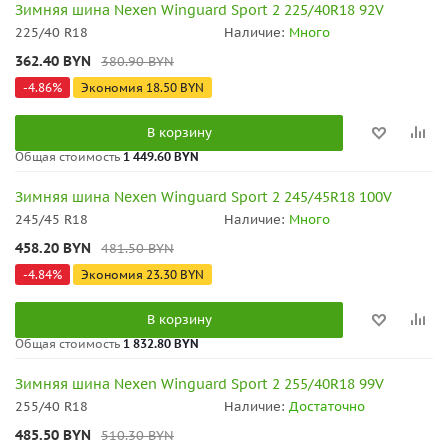
Зимняя шина Nexen Winguard Sport 2 225/40R18 92V
225/40 R18
Наличие:
Много
362.40
BYN
380.90
BYN
-
4.86
%
Экономия
18.50
BYN
В корзину
Общая стоимость
1 449.60 BYN
Зимняя шина Nexen Winguard Sport 2 245/45R18 100V
245/45 R18
Наличие:
Много
458.20
BYN
481.50
BYN
-
4.84
%
Экономия
23.30
BYN
В корзину
Общая стоимость
1 832.80 BYN
Зимняя шина Nexen Winguard Sport 2 255/40R18 99V
255/40 R18
Наличие:
Достаточно
485.50
BYN
510.30
BYN