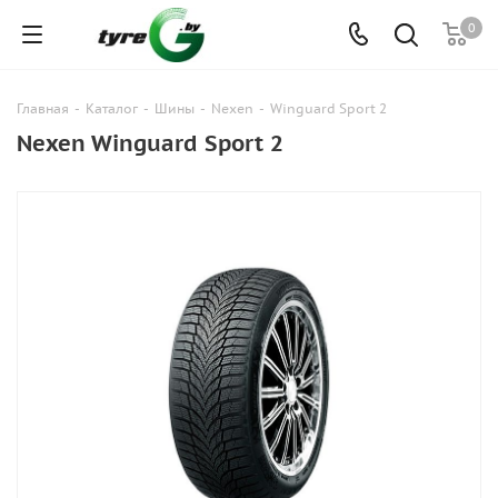
0
Главная
-
Каталог
-
Шины
-
Nexen
-
Winguard Sport 2
Nexen Winguard Sport 2