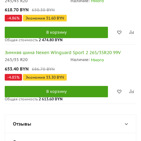
245/45 R20
Наличие:
Много
618.70
BYN
650.30
BYN
-
4.86
%
Экономия
31.60
BYN
В корзину
Общая стоимость
2 474.80 BYN
Зимняя шина Nexen Winguard Sport 2 265/35R20 99V
265/35 R20
Наличие:
Много
653.40
BYN
686.70
BYN
-
4.85
%
Экономия
33.30
BYN
В корзину
Общая стоимость
2 613.60 BYN
Отзывы