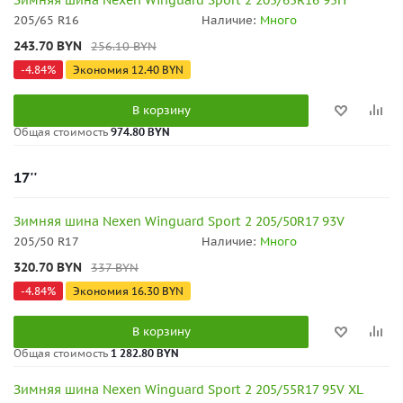
Зимняя шина Nexen Winguard Sport 2 205/65R16 95H
205/65 R16
Наличие:
Много
243.70
BYN
256.10
BYN
-
4.84
%
Экономия
12.40
BYN
В корзину
Общая стоимость
974.80 BYN
17''
Зимняя шина Nexen Winguard Sport 2 205/50R17 93V
205/50 R17
Наличие:
Много
320.70
BYN
337
BYN
-
4.84
%
Экономия
16.30
BYN
В корзину
Общая стоимость
1 282.80 BYN
Зимняя шина Nexen Winguard Sport 2 205/55R17 95V XL