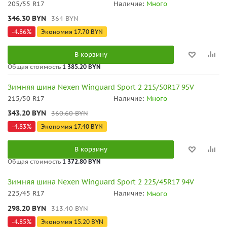
205/55 R17
Наличие:
Много
346.30
BYN
364
BYN
-
4.86
%
Экономия
17.70
BYN
В корзину
Общая стоимость
1 385.20 BYN
Зимняя шина Nexen Winguard Sport 2 215/50R17 95V
215/50 R17
Наличие:
Много
343.20
BYN
360.60
BYN
-
4.83
%
Экономия
17.40
BYN
В корзину
Общая стоимость
1 372.80 BYN
Зимняя шина Nexen Winguard Sport 2 225/45R17 94V
225/45 R17
Наличие:
Много
298.20
BYN
313.40
BYN
-
4.85
%
Экономия
15.20
BYN