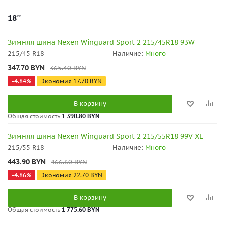
18''
Зимняя шина Nexen Winguard Sport 2 215/45R18 93W
215/45 R18
Наличие:
Много
347.70
BYN
365.40
BYN
-
4.84
%
Экономия
17.70
BYN
В корзину
Общая стоимость
1 390.80 BYN
Зимняя шина Nexen Winguard Sport 2 215/55R18 99V XL
215/55 R18
Наличие:
Много
443.90
BYN
466.60
BYN
-
4.86
%
Экономия
22.70
BYN
В корзину
Общая стоимость
1 775.60 BYN