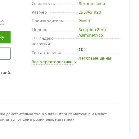
Сезонность
Летняя шина
Размер
255/45 R20
Производитель
Pirelli
е?
Модель
Scorpion Zero
Asimmetrico
ну
Индекс
?
нагрузки
105
Тип автошины
Легковые шины
Все характеристики
тией.
на действительна только для интернет-магазина и может
личаться от цен в розничных магазинах