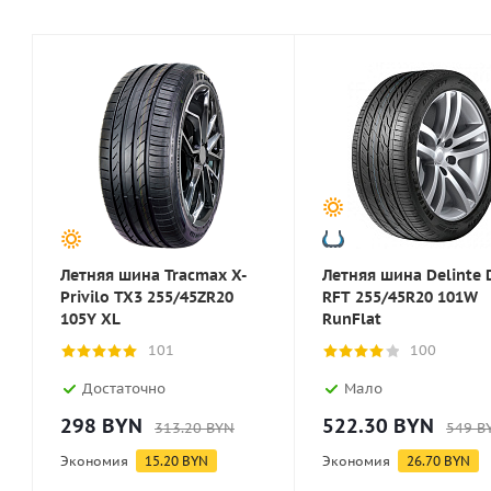
Летняя шина Tracmax X-
Летняя шина Delinte 
Privilo TX3 255/45ZR20
RFT 255/45R20 101W
105Y XL
RunFlat
101
100
Достаточно
Мало
298
BYN
522.30
BYN
313.20
BYN
549
B
Экономия
15.20
BYN
Экономия
26.70
BYN