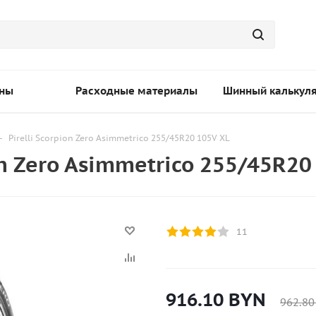
ны
Расходные материалы
Шинный калькул
-
Pirelli Scorpion Zero Asimmetrico 255/45R20 105V XL
on Zero Asimmetrico 255/45R20
11
916.10
BYN
962.80