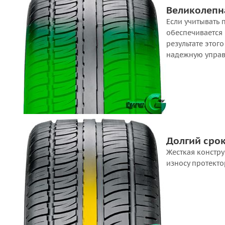
Великолепн
Если учитывать 
обеспечивается 
результате этог
надежную управ
Долгий сро
Жесткая констр
износу протекто