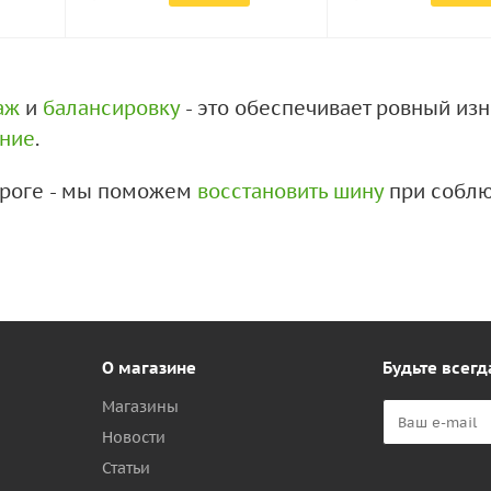
аж
и
балансировку
- это обеспечивает ровный из
ение
.
дороге - мы поможем
восстановить шину
при соблю
О магазине
Будьте всегд
Магазины
Новости
Статьи