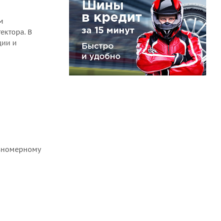
м
ектора. В
ции и
авномерному