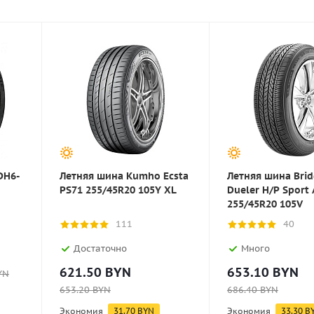
DH6-
Летняя шина Kumho Ecsta
Летняя шина Bri
PS71 255/45R20 105Y XL
Dueler H/P Sport 
255/45R20 105V
111
40
Достаточно
Много
621.50
BYN
653.10
BYN
YN
653.20
BYN
686.40
BYN
Экономия
31.70
BYN
Экономия
33.30
B