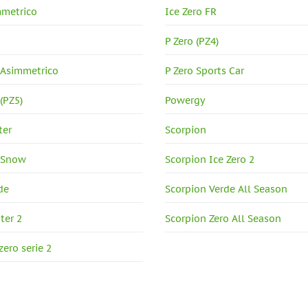
mmetrico
Ice Zero FR
P Zero (PZ4)
 Asimmetrico
P Zero Sports Car
 (PZ5)
Powergy
ter
Scorpion
e Snow
Scorpion Ice Zero 2
de
Scorpion Verde All Season
ter 2
Scorpion Zero All Season
ero serie 2