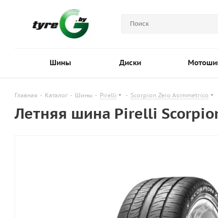
Шины
Диски
Мотоши
Главная
-
Каталог
-
Шины
-
Pirelli
-
Scorpion Zero Asimmetrico
Летняя шина Pirelli Scorpi