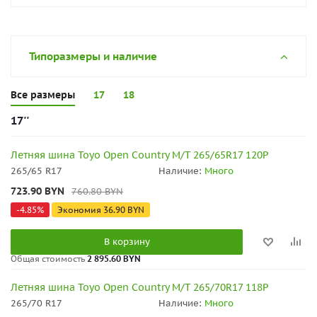
Типоразмеры и наличие
Все размеры
17
18
17''
Летняя шина Toyo Open Country M/T 265/65R17 120P
265/65 R17
Наличие:
Много
723.90
BYN
760.80
BYN
-
4.85
%
Экономия
36.90
BYN
В корзину
Общая стоимость
2 895.60 BYN
Летняя шина Toyo Open Country M/T 265/70R17 118P
265/70 R17
Наличие:
Много