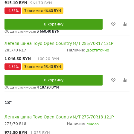
915.10
BYN
961.70
BYN
-
4.85
%
Экономия
46.60
BYN
В корзину
Общая стоимость
3 660.40 BYN
Летняя шина Toyo Open Country M/T 285/70R17 121P
285/70 R17
Наличие:
Достаточно
1 046.80
BYN
1 100.20
BYN
-
4.85
%
Экономия
53.40
BYN
В корзину
Общая стоимость
4 187.20 BYN
18''
Летняя шина Toyo Open Country M/T 275/70R18 121P
275/70 R18
Наличие:
Много
975.30
BYN
1 025
BYN