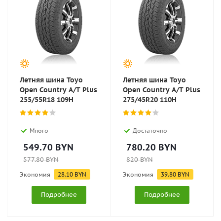
Летняя шина Toyo
Летняя шина Toyo
Open Country A/T Plus
Open Country A/T Plus
255/55R18 109H
275/45R20 110H
Много
Достаточно
549.70
BYN
780.20
BYN
577.80
BYN
820
BYN
Экономия
28.10
BYN
Экономия
39.80
BYN
Подробнее
Подробнее