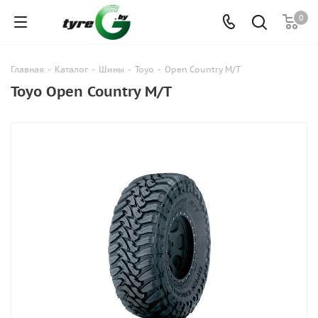
0
Главная
-
Каталог
-
Шины
-
Toyo
-
Open Country M/T
Toyo Open Country M/T