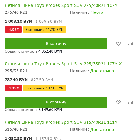
Летняя шина Toyo Proxes Sport SUV 275/40R21 107Y
275/40 R21
Наличие:
Много
1 008.10
BYN
1 059.30
BYN
-
4.83
%
Экономия
51.20
BYN
В корзину
Общая стоимость
4 032.40 BYN
Летняя шина Toyo Proxes Sport SUV 295/35R21 107Y XL
295/35 R21
Наличие:
Достаточно
787.40
BYN
827.50
BYN
-
4.85
%
Экономия
40.10
BYN
В корзину
Общая стоимость
3 149.60 BYN
Летняя шина Toyo Proxes Sport SUV 315/40R21 111Y
315/40 R21
Наличие:
Достаточно
1 082.80
BYN
1 137.90
BYN