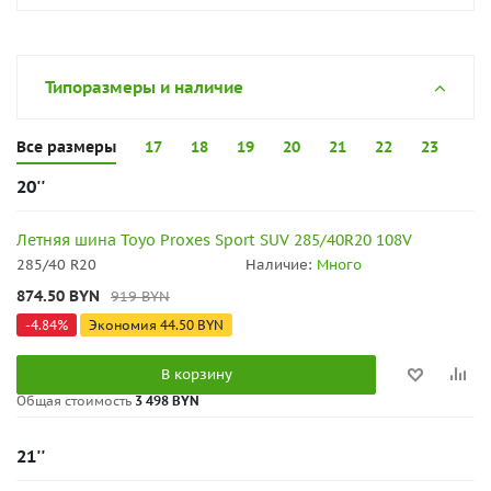
Типоразмеры и наличие
Все размеры
17
18
19
20
21
22
23
20''
Летняя шина Toyo Proxes Sport SUV 285/40R20 108V
285/40 R20
Наличие:
Много
874.50
BYN
919
BYN
-
4.84
%
Экономия
44.50
BYN
В корзину
Общая стоимость
3 498 BYN
21''