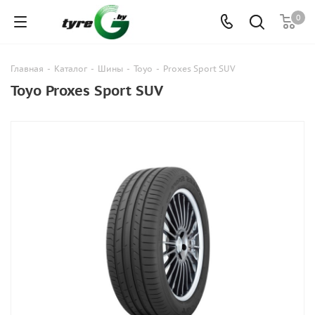
0
Главная
-
Каталог
-
Шины
-
Toyo
-
Proxes Sport SUV
Toyo Proxes Sport SUV