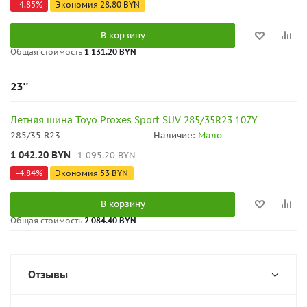
-
4.85
%
Экономия
28.80
BYN
В корзину
Общая стоимость
1 131.20 BYN
23''
Летняя шина Toyo Proxes Sport SUV 285/35R23 107Y
285/35 R23
Наличие:
Мало
1 042.20
BYN
1 095.20
BYN
-
4.84
%
Экономия
53
BYN
В корзину
Общая стоимость
2 084.40 BYN
Отзывы