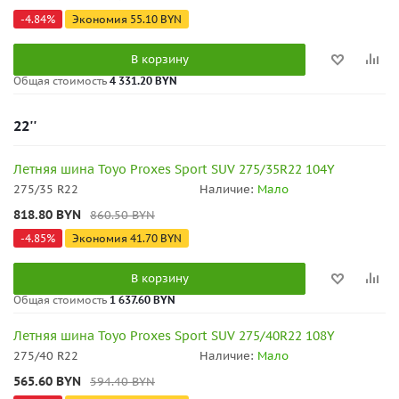
-
4.84
%
Экономия
55.10
BYN
В корзину
Общая стоимость
4 331.20 BYN
22''
Летняя шина Toyo Proxes Sport SUV 275/35R22 104Y
275/35 R22
Наличие:
Мало
818.80
BYN
860.50
BYN
-
4.85
%
Экономия
41.70
BYN
В корзину
Общая стоимость
1 637.60 BYN
Летняя шина Toyo Proxes Sport SUV 275/40R22 108Y
275/40 R22
Наличие:
Мало
565.60
BYN
594.40
BYN