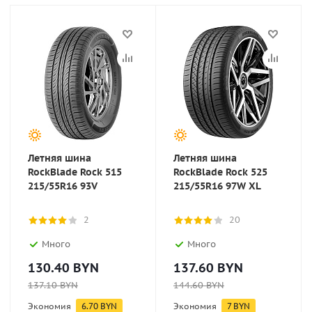
Летняя шина
Летняя шина
RockBlade Rock 515
RockBlade Rock 525
215/55R16 93V
215/55R16 97W XL
2
20
Много
Много
130.40
BYN
137.60
BYN
137.10
BYN
144.60
BYN
Экономия
6.70
BYN
Экономия
7
BYN