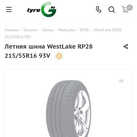
0
Главная
-
Каталог
-
Шины
-
WestLake
-
RP28
-
WestLake RP28
215/55R16 93V
Летняя шина WestLake RP28
215/55R16 93V