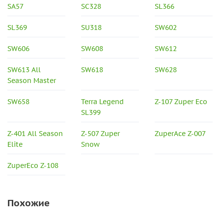
SA57
SC328
SL366
SL369
SU318
SW602
SW606
SW608
SW612
SW613 All
SW618
SW628
Season Master
SW658
Terra Legend
Z-107 Zuper Eco
SL399
Z-401 All Season
Z-507 Zuper
ZuperAce Z-007
Elite
Snow
ZuperEco Z-108
Похожие