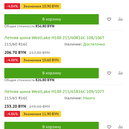
-
4.84
%
Экономия
10.90
BYN
В корзину
Общая стоимость
856.80 BYN
Летняя шина WestLake H188 215/60R16C 108/106T
215/60 R16C
Наличие:
Достаточно
206.70
BYN
217.30
BYN
-
4.88
%
Экономия
10.60
BYN
В корзину
Общая стоимость
826.80 BYN
Летняя шина WestLake H188 215/65R16C 109/107T
215/65 R16C
Наличие:
Много
233.20
BYN
245.10
BYN
-
4.86
%
Экономия
11.90
BYN
В корзину