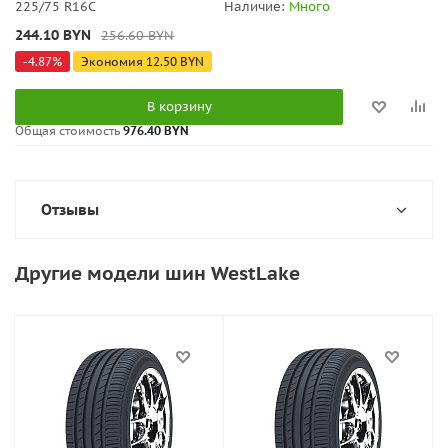
225/75 R16C
Наличие:
Много
244.10
BYN
256.60
BYN
-
4.87
%
Экономия
12.50
BYN
В корзину
Общая стоимость
976.40 BYN
Отзывы
Другие модели шин WestLake