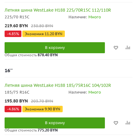
Летняя шина WestLake H188 225/70R15C 112/110R
225/70 R15C
Наличие:
Много
219.60
BYN
230.80
BYN
-
4.85
%
Экономия
11.20
BYN
В корзину
Общая стоимость
878.40 BYN
16''
Летняя шина WestLake H188 185/75R16C 104/102R
185/75 R16C
Наличие:
Много
193.80
BYN
203.70
BYN
-
4.86
%
Экономия
9.90
BYN
В корзину
Общая стоимость
775.20 BYN