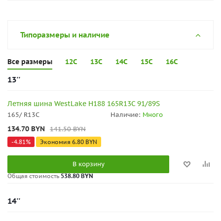
Типоразмеры и наличие
Все размеры
12C
13C
14C
15C
16C
13''
Летняя шина WestLake H188 165R13C 91/89S
165/ R13C
Наличие:
Много
134.70
BYN
141.50
BYN
-
4.81
%
Экономия
6.80
BYN
В корзину
Общая стоимость
538.80 BYN
14''