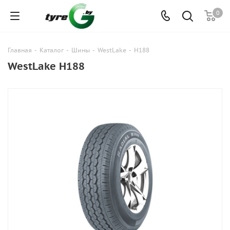
0
Главная
-
Каталог
-
Шины
-
WestLake
-
H188
WestLake H188