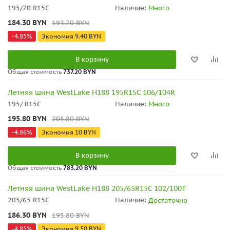
195/70 R15C
Наличие:
Много
184.30
BYN
193.70
BYN
-
4.85
%
Экономия
9.40
BYN
В корзину
Общая стоимость
737.20 BYN
Летняя шина WestLake H188 195R15C 106/104R
195/ R15C
Наличие:
Много
195.80
BYN
205.80
BYN
-
4.86
%
Экономия
10
BYN
В корзину
Общая стоимость
783.20 BYN
Летняя шина WestLake H188 205/65R15C 102/100T
205/65 R15C
Наличие:
Достаточно
186.30
BYN
195.80
BYN
-
4.85
%
Экономия
9.50
BYN