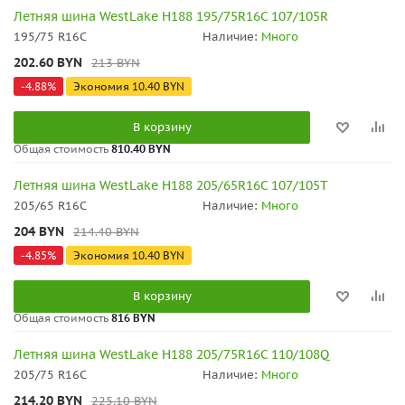
Летняя шина WestLake H188 195/75R16C 107/105R
195/75 R16C
Наличие:
Много
202.60
BYN
213
BYN
-
4.88
%
Экономия
10.40
BYN
В корзину
Общая стоимость
810.40 BYN
Летняя шина WestLake H188 205/65R16C 107/105T
205/65 R16C
Наличие:
Много
204
BYN
214.40
BYN
-
4.85
%
Экономия
10.40
BYN
В корзину
Общая стоимость
816 BYN
Летняя шина WestLake H188 205/75R16C 110/108Q
205/75 R16C
Наличие:
Много
214.20
BYN
225.10
BYN