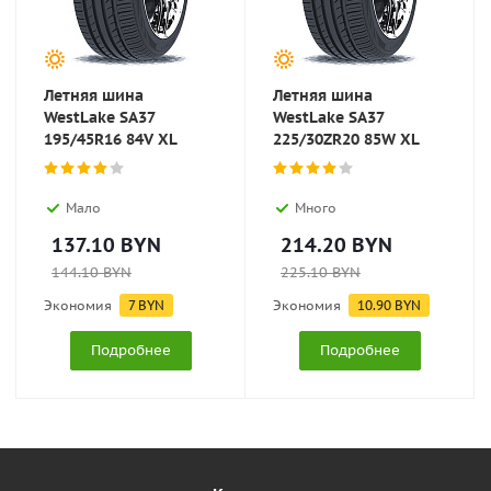
Летняя шина
Летняя шина
WestLake SA37
WestLake SA37
195/45R16 84V XL
225/30ZR20 85W XL
Мало
Много
137.10
BYN
214.20
BYN
144.10
BYN
225.10
BYN
Экономия
7
BYN
Экономия
10.90
BYN
Подробнее
Подробнее