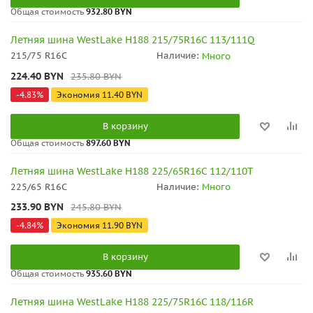
Общая стоимость
932.80 BYN
Летняя шина WestLake H188 215/75R16C 113/111Q
215/75 R16C
Наличие:
Много
224.40
BYN
235.80
BYN
-
4.83
%
Экономия
11.40
BYN
В корзину
Общая стоимость
897.60 BYN
Летняя шина WestLake H188 225/65R16C 112/110T
225/65 R16C
Наличие:
Много
233.90
BYN
245.80
BYN
-
4.84
%
Экономия
11.90
BYN
В корзину
Общая стоимость
935.60 BYN
Летняя шина WestLake H188 225/75R16C 118/116R