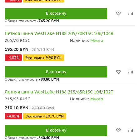
В корзину
Общая стоимость
745.20 BYN
Летняя шина WestLake H188 205/70R15C 106/104R
205/70 R15C
Наличие:
Много
195.20
BYN
205.10
BYN
-
4.83
%
Экономия
9.90
BYN
В корзину
Общая стоимость
780.80 BYN
Летняя шина WestLake H188 215/65R15C 104/102T
215/65 R15C
Наличие:
Много
210.10
BYN
220.80
BYN
-
4.85
%
Экономия
10.70
BYN
В корзину
Общая стоимость
840.40 BYN