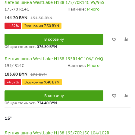
Летняя шина WestLake H188 175/70R14C 95/93S
175/70 R14C
Наличие:
Много
144.20
BYN
151.50
BYN
-
4.82
%
Экономия
7.30
BYN
В корзину
Общая стоимость
576.80 BYN
Летняя шина WestLake H188 195R14C 106/104Q
195/ R14C
Наличие:
Много
183.60
BYN
193
BYN
-
4.87
%
Экономия
9.40
BYN
В корзину
Общая стоимость
734.40 BYN
15''
Летняя шина WestLake H188 195/70R15C 104/102R