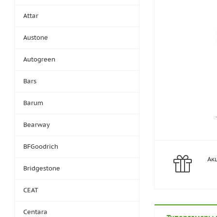
Attar
Austone
Autogreen
Bars
Barum
Bearway
BFGoodrich
Ак
Bridgestone
CEAT
Centara