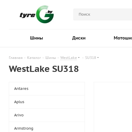
Шины
Диски
Мотоши
Главная
-
Каталог
-
Шины
-
WestLake
-
SU318
WestLake SU318
Antares
Aplus
Arivo
Armstrong