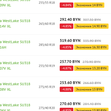
255/55 R18
09V XL
-
4.84
%
Экономия
14
BYN
292.40
BYN
307.30
BYN
а WestLake SU318
265/60 R18
14V XL
-
4.85
%
Экономия
14.90
BYN
319.60
BYN
335.90
BYN
а WestLake SU318
285/60 R18
116H
-
4.85
%
Экономия
16.30
BYN
257.70
BYN
270.90
BYN
а WestLake SU318
255/50 R19
07V XL
-
4.87
%
Экономия
13.20
BYN
253.60
BYN
266.60
BYN
а WestLake SU318
275/45 R19
08V XL
-
4.88
%
Экономия
13
BYN
270.60
BYN
284.40
BYN
а WestLake SU318
275/40 R20
06V XL
-
4.85
%
Экономия
13.80
BYN