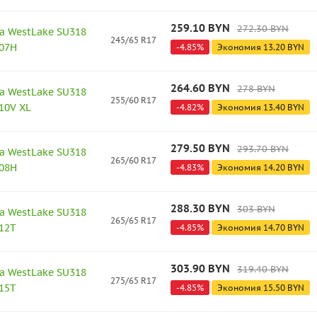
259.10
BYN
272.30
BYN
а WestLake SU318
245/65 R17
107H
-
4.85
%
Экономия
13.20
BYN
264.60
BYN
278
BYN
а WestLake SU318
255/60 R17
10V XL
-
4.82
%
Экономия
13.40
BYN
279.50
BYN
293.70
BYN
а WestLake SU318
265/60 R17
108H
-
4.83
%
Экономия
14.20
BYN
288.30
BYN
303
BYN
а WestLake SU318
265/65 R17
112T
-
4.85
%
Экономия
14.70
BYN
303.90
BYN
319.40
BYN
а WestLake SU318
275/65 R17
115T
-
4.85
%
Экономия
15.50
BYN