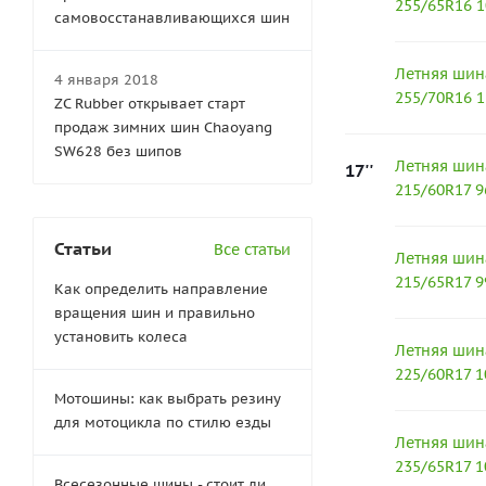
255/65R16 
самовосстанавливающихся шин
Летняя шин
4 января 2018
255/70R16 
ZC Rubber открывает старт
продаж зимних шин Chaoyang
SW628 без шипов
Летняя шин
17''
215/60R17 
Статьи
Все статьи
Летняя шин
215/65R17 
Как определить направление
вращения шин и правильно
установить колеса
Летняя шин
225/60R17 1
Мотошины: как выбрать резину
для мотоцикла по стилю езды
Летняя шин
235/65R17 1
Всесезонные шины - стоит ли