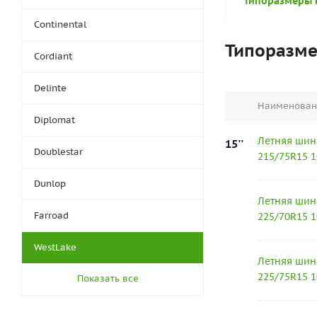
Типоразмеры 
Continental
Типоразм
Cordiant
Delinte
Наименован
Diplomat
Летняя шин
15''
Doublestar
215/75R15 
Dunlop
Летняя шин
Farroad
225/70R15 
WestLake
Летняя шин
225/75R15 
Показать все