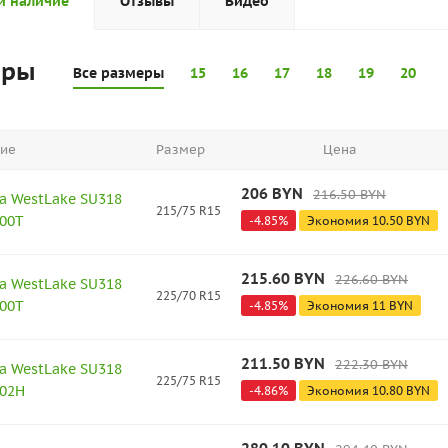
и наличие
Отзывы
Видео
еры
Все размеры
15
16
17
18
19
20
ие
Размер
Цена
206
BYN
216.50
BYN
а WestLake SU318
215/75 R15
100T
-
4.85
%
Экономия
10.50
BYN
215.60
BYN
226.60
BYN
а WestLake SU318
225/70 R15
100T
-
4.85
%
Экономия
11
BYN
211.50
BYN
222.30
BYN
а WestLake SU318
225/75 R15
102H
-
4.86
%
Экономия
10.80
BYN