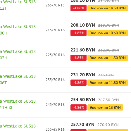
280.10
BYN
294.40
BYN
а WestLake SU318
265/70 R15
112T
-
4.86
%
Экономия
14.30
BYN
208.10
BYN
218.70
BYN
а WestLake SU318
215/70 R16
100H
-
4.85
%
Экономия
10.60
BYN
221.60
BYN
232.90
BYN
а WestLake SU318
225/70 R16
103H
-
4.85
%
Экономия
11.30
BYN
231.20
BYN
243
BYN
а WestLake SU318
235/70 R16
106T
-
4.86
%
Экономия
11.80
BYN
254.30
BYN
267.30
BYN
а WestLake SU318
245/70 R16
111H XL
-
4.86
%
Экономия
13
BYN
257.70
BYN
270.90
BYN
а WestLake SU318
255/65 R16