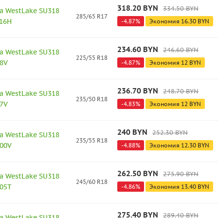
318.20
BYN
334.50
BYN
а WestLake SU318
285/65 R17
116H
-
4.87
%
Экономия
16.30
BYN
234.60
BYN
246.60
BYN
а WestLake SU318
225/55 R18
98V
-
4.87
%
Экономия
12
BYN
236.70
BYN
248.70
BYN
а WestLake SU318
235/50 R18
97V
-
4.83
%
Экономия
12
BYN
240
BYN
252.30
BYN
а WestLake SU318
235/55 R18
100V
-
4.88
%
Экономия
12.30
BYN
262.50
BYN
275.90
BYN
а WestLake SU318
245/60 R18
105T
-
4.86
%
Экономия
13.40
BYN
275.40
BYN
289.40
BYN
а WestLake SU318