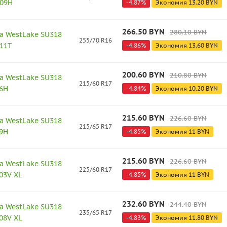
109H
-
4.87
%
Экономия
13.20
BYN
266.50
BYN
280.10
BYN
а WestLake SU318
255/70 R16
111T
-
4.86
%
Экономия
13.60
BYN
200.60
BYN
210.80
BYN
а WestLake SU318
215/60 R17
96H
-
4.84
%
Экономия
10.20
BYN
215.60
BYN
226.60
BYN
а WestLake SU318
215/65 R17
99H
-
4.85
%
Экономия
11
BYN
215.60
BYN
226.60
BYN
а WestLake SU318
225/60 R17
03V XL
-
4.85
%
Экономия
11
BYN
232.60
BYN
244.40
BYN
а WestLake SU318
235/65 R17
08V XL
-
4.83
%
Экономия
11.80
BYN