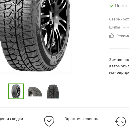
Много
Сезонност
Шипы
Реком
Зимняя ши
автомобил
маневриро
ции и скидки
Гарантия качества