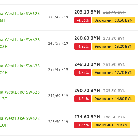
203.10
BYN
213.40
BYN
а WestLake SW628
225/45 R19
96H
-
4.83
%
Экономия
10.30
BYN
260.60
BYN
273.80
BYN
а WestLake SW628
245/55 R19
103H
-
4.82
%
Экономия
13.20
BYN
249.20
BYN
261.90
BYN
а WestLake SW628
255/45 R19
104H
-
4.85
%
Экономия
12.70
BYN
290.70
BYN
305.50
BYN
а WestLake SW628
255/60 R19
113T
-
4.84
%
Экономия
14.80
BYN
274.60
BYN
288.60
BYN
а WestLake SW628
265/50 R19
110H
-
4.85
%
Экономия
14
BYN