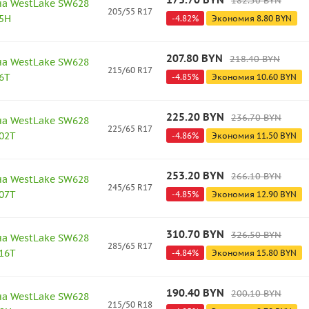
182.50
BYN
а WestLake SW628
205/55 R17
95H
-
4.82
%
Экономия
8.80
BYN
207.80
BYN
218.40
BYN
а WestLake SW628
215/60 R17
6T
-
4.85
%
Экономия
10.60
BYN
225.20
BYN
236.70
BYN
а WestLake SW628
225/65 R17
102T
-
4.86
%
Экономия
11.50
BYN
253.20
BYN
266.10
BYN
а WestLake SW628
245/65 R17
107T
-
4.85
%
Экономия
12.90
BYN
310.70
BYN
326.50
BYN
а WestLake SW628
285/65 R17
116T
-
4.84
%
Экономия
15.80
BYN
190.40
BYN
200.10
BYN
а WestLake SW628
215/50 R18