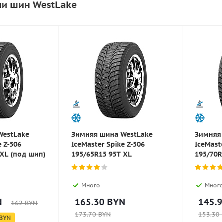
ли шин WestLake
WestLake
Зимняя шина WestLake
Зимняя
e Z-506
IceMaster Spike Z-506
IceMast
 XL (под шип)
195/65R15 95T XL
195/70R
Много
Мног
N
165.30
BYN
145.
162
BYN
173.70
BYN
153.30
BYN